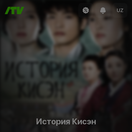
UZ
История Кисэн