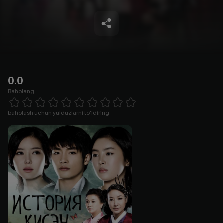
0.0
Baholang
Empty
1 Star
2 Stars
3 Stars
4 Stars
5 Stars
6 Stars
7 Stars
8 Stars
9 Stars
10 Stars
baholash uchun yulduzlarni to'ldiring