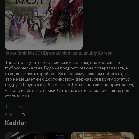
1soat
6min
16+
2011
Drama
Melodrama
Janubiy Koreya
Тан Са-ран учится классическим танцам, она красива, но
глубоко несчастна. Будучи подростком она потеряла мать, и
отец женился второй раз. Хоть её семья совсем небогата, но
это не мешает ей с достоинством держаться в кругу богатых
подруг. Девушка влюбляется в А Да-мо, но так и не признается,
что она из бедной семьи. Одна из куртизанок приглашает её
стать кисэн.
Til
:
rus
Sifati
:
HD
Kadrlar