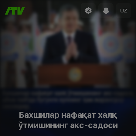
UZ
Бахшилар нафақат халқ
ўтмишининг акс-садоси