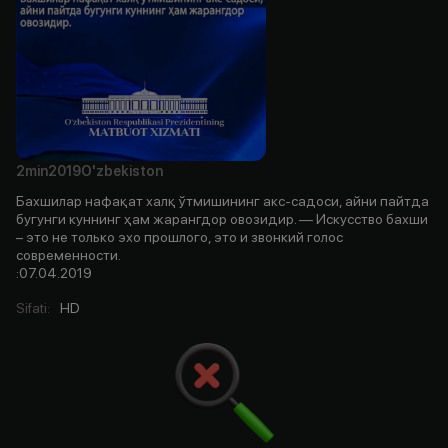
2min
2019
O'zbekiston
Бахшилар нафақат халқ ўтмишининг акс-садоси, айни пайтда
бугунги куннинг ҳам жарангдор овозидир. — Искусство бахши
– это не только эхо прошлого, это и звонкий голос
современности.
:07.04.2019
Sifati
:
HD