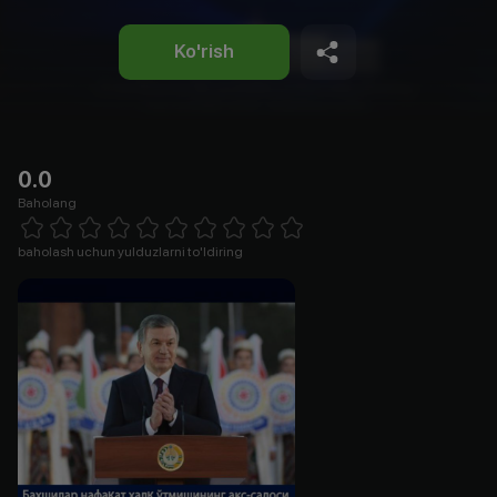
Ko'rish
0.0
Baholang
Empty
1 Star
2 Stars
3 Stars
4 Stars
5 Stars
6 Stars
7 Stars
8 Stars
9 Stars
10 Stars
baholash uchun yulduzlarni to'ldiring