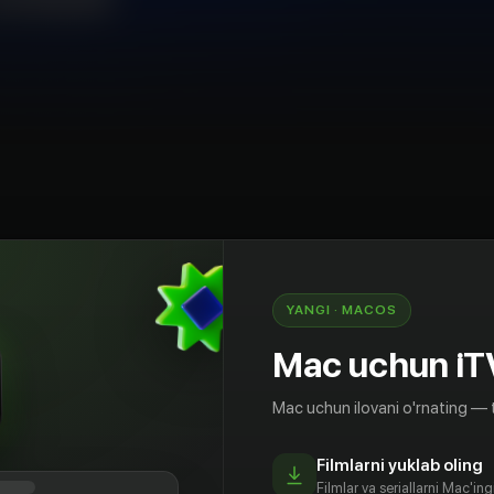
kiston
YANGI · MACOS
к санъати фестивалининг очилиш маросими
Mac uchun iT
Mac uchun ilovani o'rnating — 
Filmlarni yuklab oling
Filmlar va seriallarni Mac'in