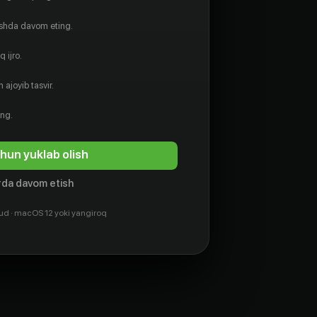
ishda davom eting.
 ijro.
 ajoyib tasvir.
ing.
hun yuklab olish
da davom etish
ud · macOS 12 yoki yangiroq