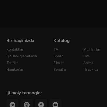
Biz haqimizda
Katalog
Kontaktlar
TV
Multfilmlar
Qo'llab-quvvatlash
Sport
Live
Tariflar
Filmlar
Anime
Hamkorlar
Seriallar
iTrack.uz
Ijtimoiy tarmoqlar