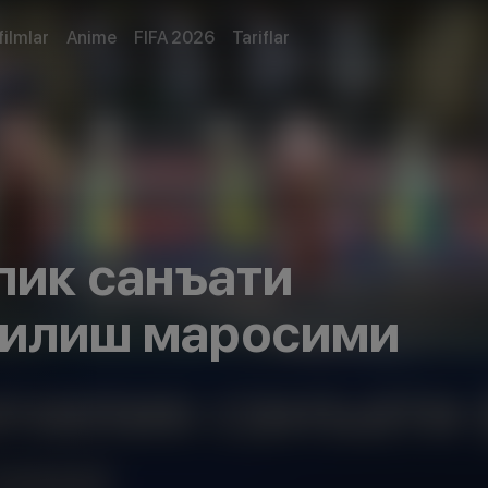
filmlar
Anime
FIFA 2026
Tariflar
лик санъати
чилиш маросими