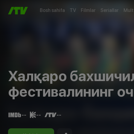
Bosh sahifa
TV
Filmlar
Seriallar
Mult
Халқаро бахшичи
фестивалининг о
--
--
--