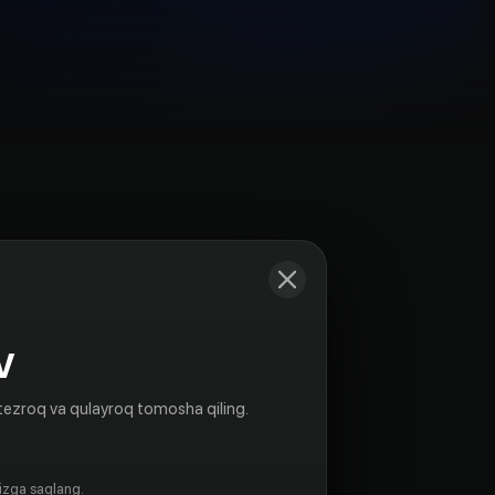
Kadrlar
V
tezroq va qulayroq tomosha qiling.
gizga saqlang.