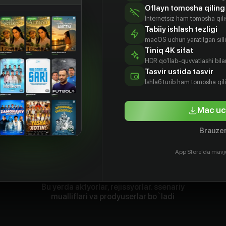
Oflayn tomosha qiling
Internetsiz ham tomosha qil
Tabiiy ishlash tezligi
macOS uchun yaratilgan silliq
Tiniq 4K sifat
HDR qo'llab-quvvatlashi bilan
Tasvir ustida tasvir
Ishlаб turib ham tomosha qil
Mac uc
Brauzer
App Store'da mavj
Bu yerda aktyorlar, rejissyorlar. ssenariy
mualliflari va prodyuserlar bo`ladi