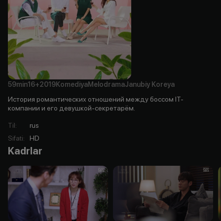
59min
16+
2019
Komediya
Melodrama
Janubiy Koreya
История романтических отношений между боссом IT-
компании и его девушкой-секретарём.
Til
:
rus
Sifati
:
HD
Kadrlar