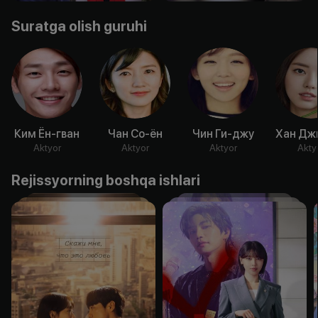
Suratga olish guruhi
Ким Ён-гван
Чан Со-ён
Чин Ги-джу
Хан Дж
Aktyor
Aktyor
Aktyor
Akty
Rejissyorning boshqa ishlari