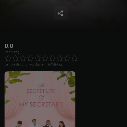
0.0
Baholang
Empty
1 Star
2 Stars
3 Stars
4 Stars
5 Stars
6 Stars
7 Stars
8 Stars
9 Stars
10 Stars
baholash uchun yulduzlarni to'ldiring