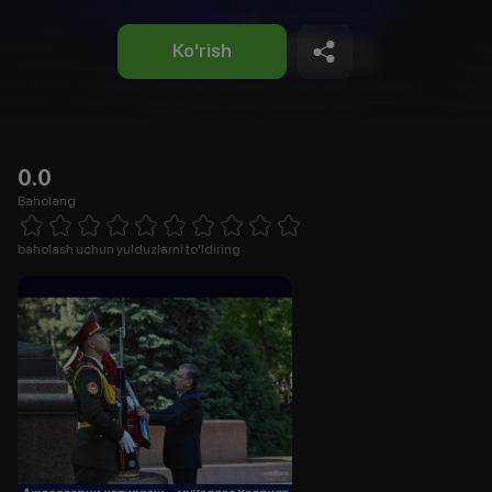
Ko'rish
0.0
Baholang
Empty
1 Star
2 Stars
3 Stars
4 Stars
5 Stars
6 Stars
7 Stars
8 Stars
9 Stars
10 Stars
baholash uchun yulduzlarni to'ldiring