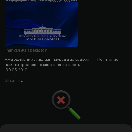
1min
2019
O'zbekiston
Аждодларни хотирлаш – муқаддас қадрият — Почитание
памяти предков - священная ценность
:09.05.2019
Sifati
:
HD
Bu yerda aktyorlar, rejissyorlar. ssenariy
mualliflari va prodyuserlar bo`ladi