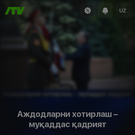
UZ
Аждодларни хотирлаш –
муқаддас қадрият