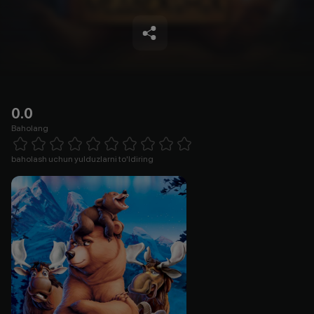
0.0
Baholang
Empty
1 Star
2 Stars
3 Stars
4 Stars
5 Stars
6 Stars
7 Stars
8 Stars
9 Stars
10 Stars
baholash uchun yulduzlarni to'ldiring