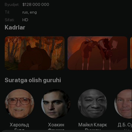
Byudjet
:
$128 000 000
Til
:
rus, eng
Sifati
:
HD
Kadrlar
Suratga olish guruhi
Харольд
Хоакин
Майкл Кларк
Д.Б. С
Гулд
Феникс
Дункан
Akty