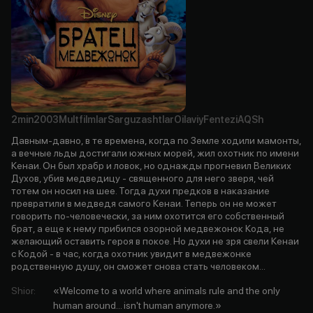
2min
2003
Multfilmlar
Sarguzashtlar
Oilaviy
Fentezi
AQSh
Давным-давно, в те времена, когда по Земле ходили мамонты,
а вечные льды достигали южных морей, жил охотник по имени
Кенаи. Он был храбр и ловок, но однажды прогневил Великих
Духов, убив медведицу - священного для него зверя, чей
тотем он носил на шее. Тогда духи предков в наказание
превратили в медведя самого Кенаи. Теперь он не может
говорить по-человечески, за ним охотится его собственный
брат, а еще к нему прибился озорной медвежонок Кода, не
желающий оставить героя в покое. Но духи не зря свели Кенаи
с Кодой - в час, когда охотник увидит в медвежонке
родственную душу, он сможет снова стать человеком...
Shior
:
«Welcome to a world where animals rule and the only
human around... isn't human anymore.»