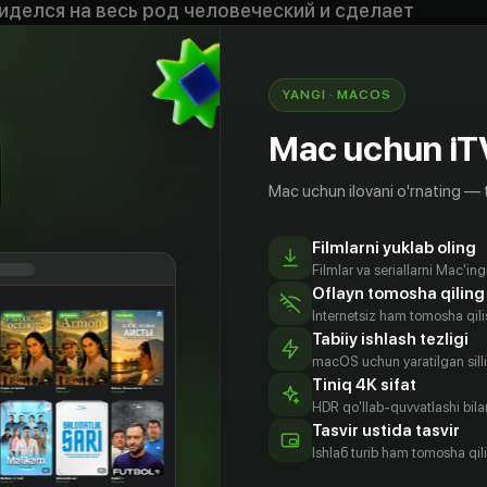
иделся на весь род человеческий и сделает
дости, только бы остаться одному в
ре. Но всё меняется, когда Домовому бросает
ья…
YANGI · MACOS
 хозяин?»
Mac uchun iT
Mac uchun ilovani o'rnating — 
Filmlarni yuklab oling
Filmlar va seriallarni Mac'in
Oflayn tomosha qiling
Internetsiz ham tomosha qil
Tabiiy ishlash tezligi
macOS uchun yaratilgan silliq
Tiniq 4K sifat
HDR qo'llab-quvvatlashi bilan
Tasvir ustida tasvir
ргей
Екатерина
Дмитрий
Юлия Сулес
Ishlаб turib ham tomosha qil
беко
Гусева
Белоцерковский
Aktyor