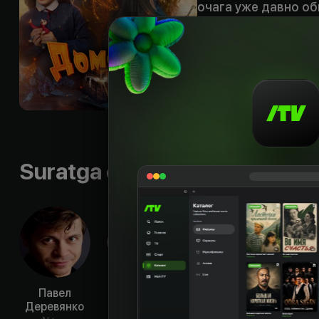
очага уже давно об
все вообразимые га
злополучной кварти
вызов злая колдун
Shior
:
«Кто в доме
Byudjet
:
$1 816 330
Til
:
rus
Sifati
:
HD
Suratga olish guruhi
Павел
Сергей
Татьяна
Се
Деревянко
Чирков
Орлова
Ру