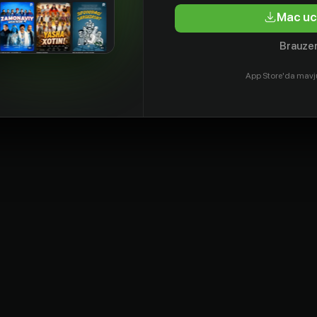
tyor
Aktyor
Aktyor
Mac uc
Brauzer
App Store'da mavj