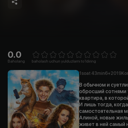
0.0
Empty
1 Star
2 Stars
3 Stars
4 Stars
5 Stars
6 Stars
7 Stars
8 Stars
9 Stars
10 Stars
Baholang
baholash uchun yulduzlarni to'ldiring
1soat
43min
6+
2019
Ko
В обычном и суетл
обросший сотнями т
квартира, в которо
И лишь тогда, когд
самостоятельная м
Алиной, новые жиль
живет в ней самый 