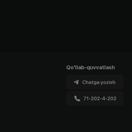
Qo'llab-quvvatlash
Chatga yozish
71-202-4-202