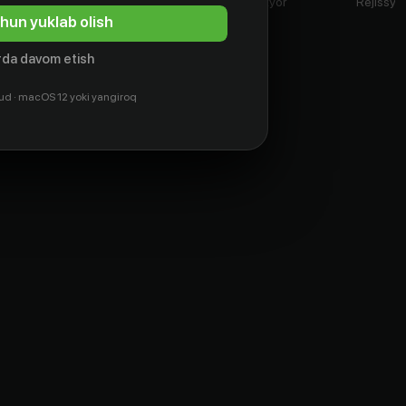
Гутшмидт
Aktyor
Aktyor
Rejissyo
Aktyor
hun yuklab olish
da davom etish
ud · macOS 12 yoki yangiroq