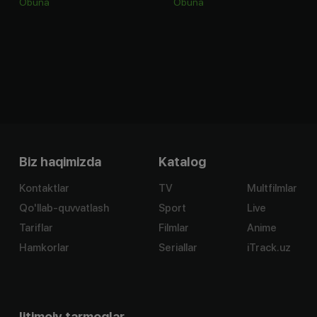
Obuna
Obuna
Biz haqimizda
Katalog
Kontaktlar
TV
Multfilmlar
Qo'llab-quvvatlash
Sport
Live
Tariflar
Filmlar
Anime
Hamkorlar
Seriallar
iTrack.uz
Ijtimoiy tarmoqlar