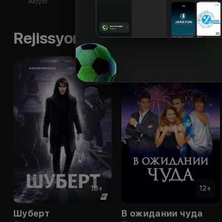
Aktyor
Aktyor
Aktyor
Ak
Rejissyorning boshqa ishlari
18
+
12
+
Шуберт
В ожидании чуда