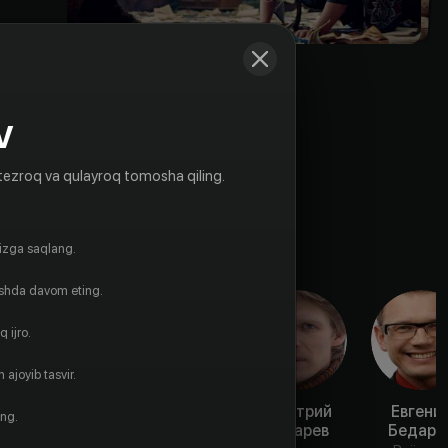
V
tezroq va qulayroq tomosha qiling.
gizga saqlang.
ishda davom eting.
 ijro.
 ajoyib tasvir.
Александра
Ольга
Дмитрий
Евгени
ing.
Политик
Остроумова-
Бедарев
Бедаре