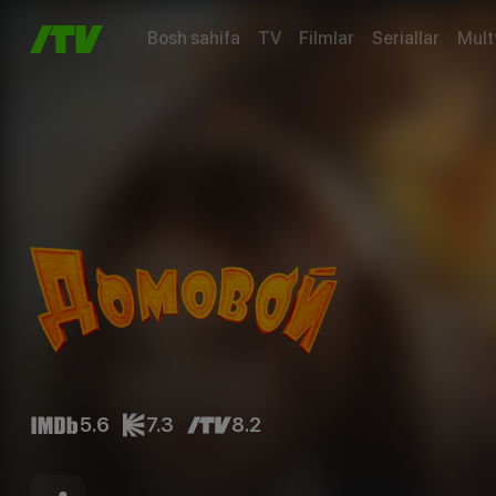
Bosh sahifa
TV
Filmlar
Seriallar
Mult
5.6
7.3
8.2