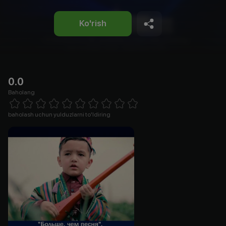
Ko'rish
0.0
Baholang
Empty
1 Star
2 Stars
3 Stars
4 Stars
5 Stars
6 Stars
7 Stars
8 Stars
9 Stars
10 Stars
baholash uchun yulduzlarni to'ldiring