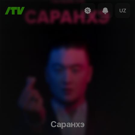
UZ
Саранхэ