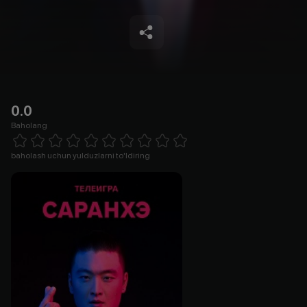
0.0
Baholang
Empty
1 Star
2 Stars
3 Stars
4 Stars
5 Stars
6 Stars
7 Stars
8 Stars
9 Stars
10 Stars
baholash uchun yulduzlarni to'ldiring