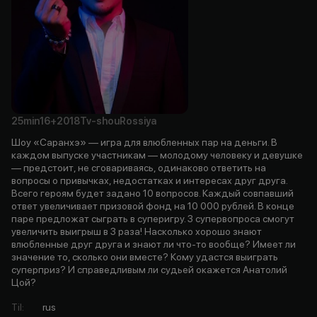
25min
16+
2018
Tv-shou
Rossiya
Шоу «Саранхэ» — игра для влюбленных пар на деньги. В
каждом выпуске участникам — молодому человеку и девушке
— предстоит, не сговариваясь, одинаково ответить на
вопросы о привычках, недостатках и интересах друг друга.
Всего героям будет задано 10 вопросов. Каждый совпавший
ответ увеличивает призовой фонд на 10 000 рублей. В конце
паре предложат сыграть в суперигру. 3 супервопроса смогут
увеличить выигрыш в 3 раза! Насколько хорошо знают
влюбленные друг друга и знают ли что-то вообще? Имеет ли
значение то, сколько они вместе? Кому удастся выиграть
суперприз? И справедливым ли судьей окажется Анатолий
Цой?
Til
:
rus