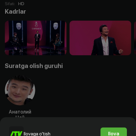
Sifati
:
HD
Kadrlar
Suratga olish guruhi
Анатолий
Цой
Aktyor
Ilova
Ilovaga o'tish