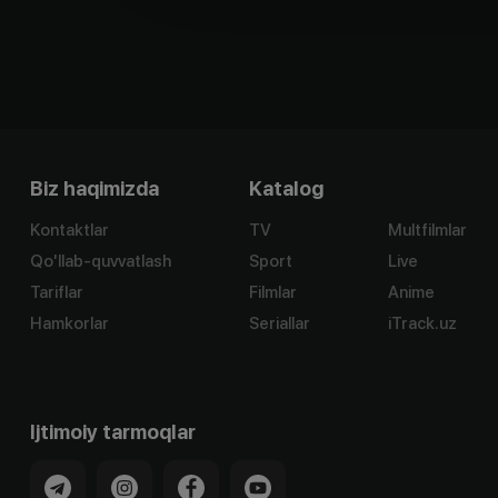
Biz haqimizda
Katalog
Kontaktlar
TV
Multfilmlar
Qo'llab-quvvatlash
Sport
Live
Tariflar
Filmlar
Anime
Hamkorlar
Seriallar
iTrack.uz
Ijtimoiy tarmoqlar