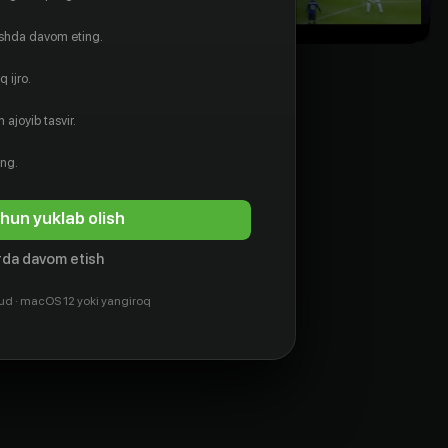
ishda davom eting.
 ijro.
 ajoyib tasvir.
ing.
hun yuklab olish
da davom etish
ud · macOS 12 yoki yangiroq