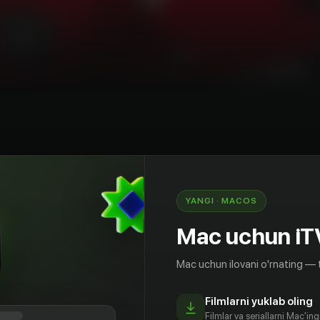
siya
YANGI · MACOS
 ТРАНСФЕРОВ ЛЕТА 2019. САМЫЕ
ХОДЫ
Mac uchun iT
Mac uchun ilovani o'rnating — 
Filmlarni yuklab oling
Filmlar va seriallarni Mac'in