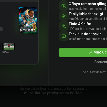
Oflayn tomosha qiling
Internetsiz ham tomosha qil
Tabiiy ishlash tezligi
macOS uchun yaratilgan silliq
Tiniq 4K sifat
HDR qo'llab-quvvatlashi bilan
Tasvir ustida tasvir
Ishlаб turib ham tomosha qil
Mac uc
Brauzer
App Store'da mavj
Bu yerda aktyorlar, rejissyorlar. ssenariy
mualliflari va prodyuserlar bo`ladi