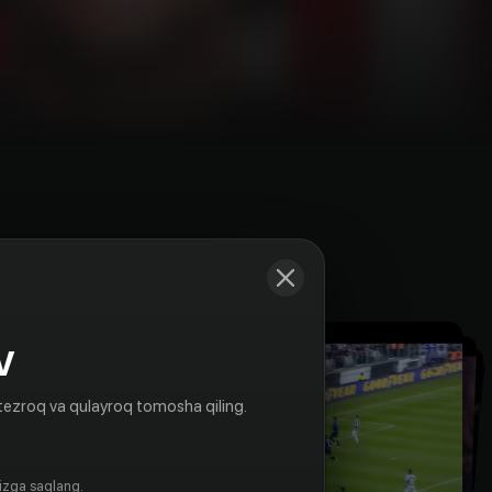
Kadrlar
V
tezroq va qulayroq tomosha qiling.
gizga saqlang.