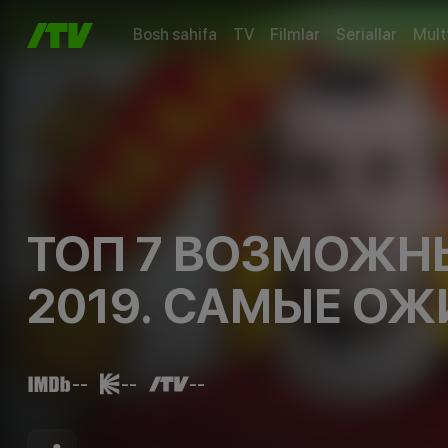
Bosh sahifa
TV
Filmlar
Seriallar
Mult
ТОП 7 ВОЗМОЖН
2019. САМЫЕ О
--
--
--