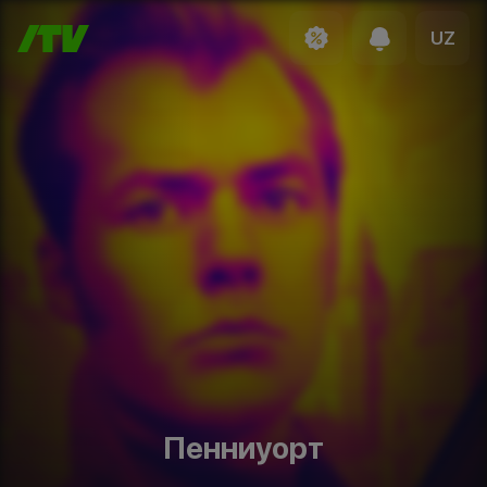
UZ
Пенниуорт