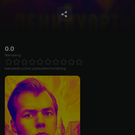
0.0
Baholang
Empty
1 Star
2 Stars
3 Stars
4 Stars
5 Stars
6 Stars
7 Stars
8 Stars
9 Stars
10 Stars
baholash uchun yulduzlarni to'ldiring