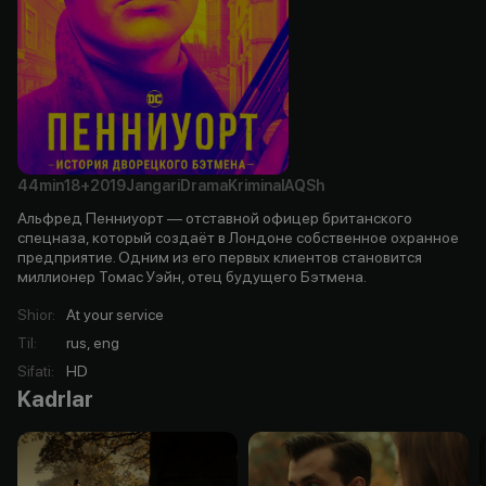
44min
18+
2019
Jangari
Drama
Kriminal
AQSh
Альфред Пенниуорт — отставной офицер британского
спецназа, который создаёт в Лондоне собственное охранное
предприятие. Одним из его первых клиентов становится
миллионер Томас Уэйн, отец будущего Бэтмена.
Shior
:
At your service
Til
:
rus, eng
Sifati
:
HD
Kadrlar