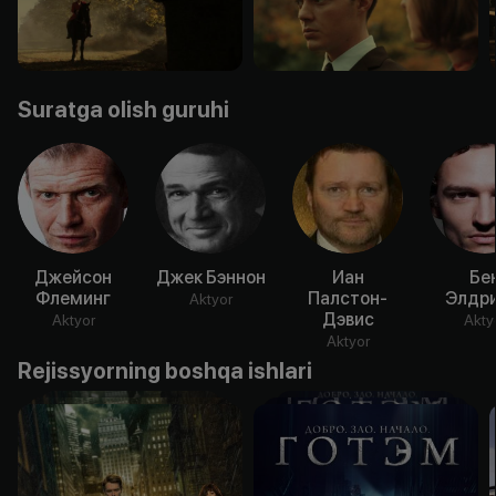
Suratga olish guruhi
Джейсон
Джек Бэннон
Иан
Бе
Флеминг
Палстон-
Элдр
Aktyor
Дэвис
Aktyor
Akty
Aktyor
Rejissyorning boshqa ishlari