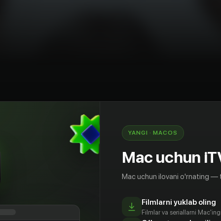
lodrama
Janubiy Koreya
YANGI · MACOS
старшеклассников. Новенький Чун-у ведёт
Mac uchun iT
а ни с кем не подружился. Жизнь его
бин полностью продиктована матерью, но
Mac uchun ilovani o'rnating — 
 Чун-у девушка начинает мечтать о побеге от
дительницы. А красавчик Хви-ён притворяется
на самом деле парень зависим от страхов и
Filmlarni yuklab oling
Filmlar va seriallarni Mac'in