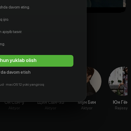
ishda davom eting.
 ijro.
 ajoyib tasvir.
ing.
hun yuklab olish
da davom etish
ud · macOS 12 yoki yangiroq
Он Сон-у
Щин Сын-хо
Мун Бин
Юн Гён-
Aktyor
Aktyor
Aktyor
Rejissyo