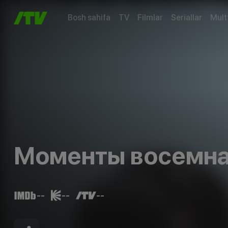
Bosh sahifa
TV
Filmlar
Seriallar
Mult
Моменты восемна
--
--
--