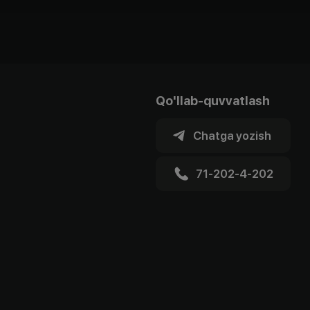
Qo'llab-quvvatlash
Chatga yozish
71-202-4-202