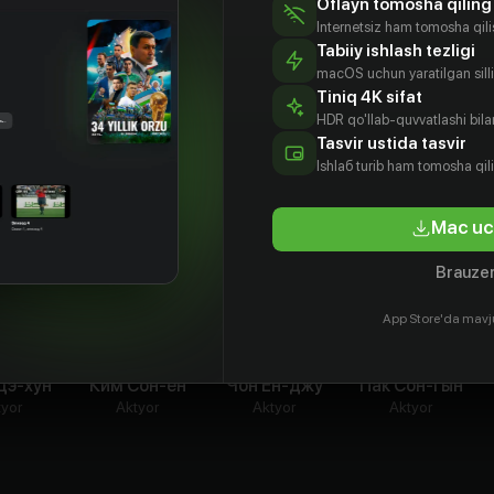
Oflayn tomosha qiling
Internetsiz ham tomosha qil
Tabiiy ishlash tezligi
macOS uchun yaratilgan silliq
Tiniq 4K sifat
HDR qo'llab-quvvatlashi bilan
Tasvir ustida tasvir
Ishlаб turib ham tomosha qil
Mac uc
Brauzer
App Store'da mavj
Дэ-хун
Ким Сон-ён
Чон Ён-джу
Пак Сон-гын
tyor
Aktyor
Aktyor
Aktyor