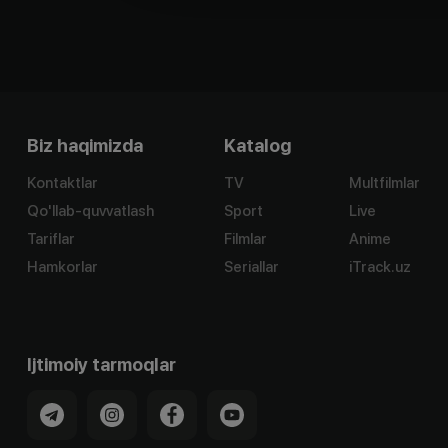
Biz haqimizda
Katalog
Kontaktlar
TV
Multfilmlar
Qo'llab-quvvatlash
Sport
Live
Tariflar
Filmlar
Anime
Hamkorlar
Seriallar
iTrack.uz
Ijtimoiy tarmoqlar