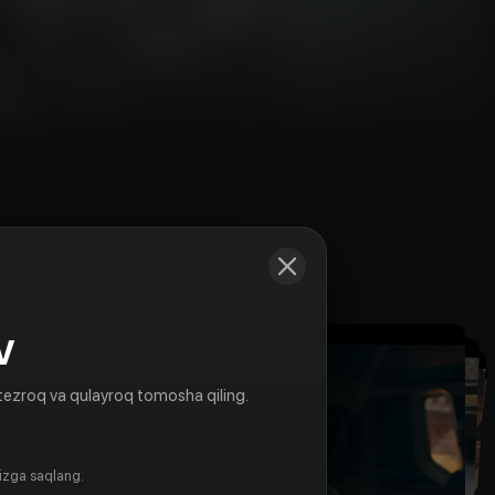
Kadrlar
V
tezroq va qulayroq tomosha qiling.
gizga saqlang.