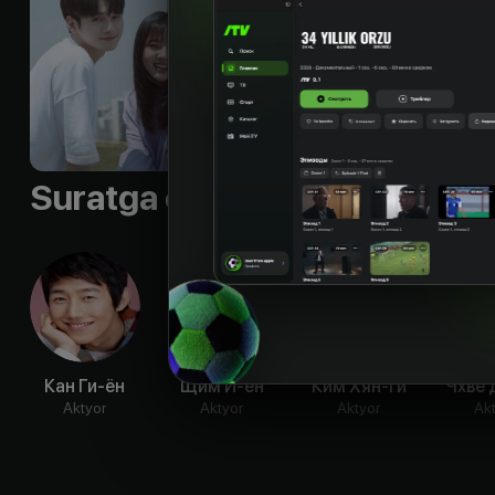
Til
:
rus
Sifati
:
HD
Suratga olish guruhi
Кан Ги-ён
Щим И-ён
Ким Хян-ги
Чхве 
Aktyor
Aktyor
Aktyor
Ak