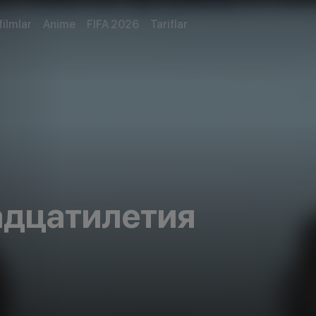
filmlar
Anime
FIFA 2026
Tariflar
дцатилетия