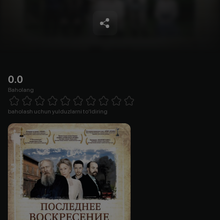
0.0
Baholang
Empty
1 Star
2 Stars
3 Stars
4 Stars
5 Stars
6 Stars
7 Stars
8 Stars
9 Stars
10 Stars
baholash uchun yulduzlarni to'ldiring