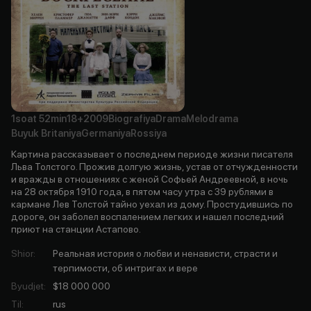
1soat
52min
18+
2009
Biografiya
Drama
Melodrama
Buyuk Britaniya
Germaniya
Rossiya
Картина рассказывает о последнем периоде жизни писателя
Льва Толстого. Прожив долгую жизнь, устав от отчужденности
и вражды в отношениях с женой Софьей Андреевной, в ночь
на 28 октября 1910 года, в пятом часу утра с 39 рублями в
кармане Лев Толстой тайно уехал из дому. Простудившись по
дороге, он заболел воспалением легких и нашел последний
приют на станции Астапово.
Shior
:
Реальная история о любви и ненависти, страсти и
терпимости, об интригах и вере
Byudjet
:
$18 000 000
Til
:
rus