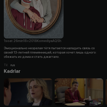
1soat
26min
18+
2018
Komediya
AQSh
Эмоционально незрелая тётя пытается наладить связь со
своей 13-летней племянницей, которая хочет лишь одного:
сбежать из дома и стать джаггало.
Til
:
rus
Kadrlar