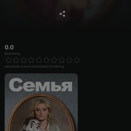
0.0
Baholang
Empty
1 Star
2 Stars
3 Stars
4 Stars
5 Stars
6 Stars
7 Stars
8 Stars
9 Stars
10 Stars
baholash uchun yulduzlarni to'ldiring