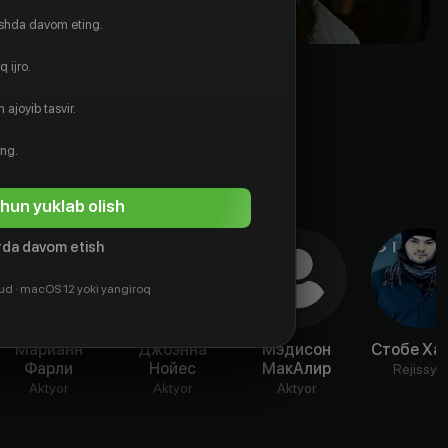
ishda davom eting.
 ijro.
 ajoyib tasvir.
ing.
hun yuklab olish
da davom etish
ud · macOS 12 yoki yangiroq
Марианн
Джоэнна
Мэдисон
Стобе Ха
Фарли
Нойес
МакАлир
Rejissyo
Aktyor
Aktyor
Aktyor