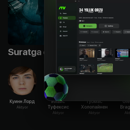
все возможно.
Shior
:
«Мир, в кот
Byudjet
:
$4 275 000
Til
:
rus
Suratga olish guruhi
Куинн Лорд
Илайс
Туомас
Gl
Туфексис
Холопайнен
Bra
Aktyor
Aktyor
Aktyor
Ak