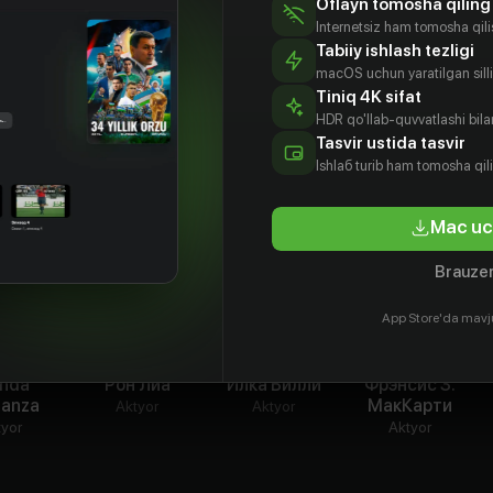
Oflayn tomosha qiling
Internetsiz ham tomosha qil
Tabiiy ishlash tezligi
ором фантазии оживают»
macOS uchun yaratilgan silliq
Tiniq 4K sifat
HDR qo'llab-quvvatlashi bilan
Tasvir ustida tasvir
Ishlаб turib ham tomosha qil
Mac uc
Brauzer
App Store'da mavj
enda
Рон Лиа
Илка Вилли
Фрэнсис З.
ganza
МакКарти
Aktyor
Aktyor
tyor
Aktyor