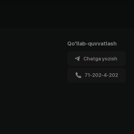
Qo'llab-quvvatlash
Chatga yozish
71-202-4-202