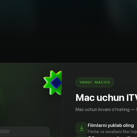
usiqiy
Fentezi
Kanada
Finlyandiya
YANGI · MACOS
ве не мечтал попасть в волшебную страну? В
Mac uchun iT
зможно. Где исполняются самые несбыточные
я необыкновенные существа и происходит
Mac uchun ilovani o'rnating — 
олшебство. Теперь ваши мечты могут
важно сколько вам лет. Не важно верите ли вы
иков и в то, что люди могут летать. Просто
Filmlarni yuklab oling
Filmlar va seriallarni Mac'in
верь и перед вами окажется Воображариум, где