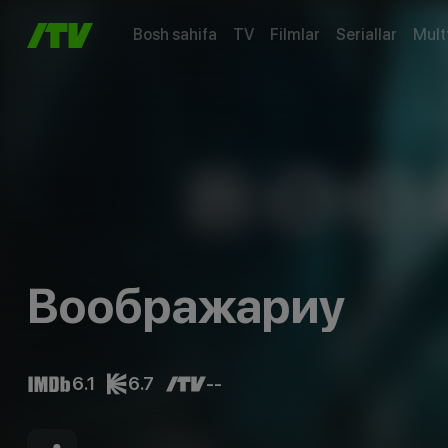
Bosh sahifa
TV
Filmlar
Seriallar
Mult
Воображариу
6.1
6.7
--