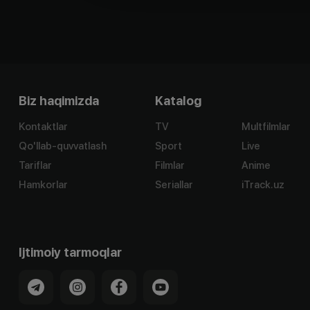
Biz haqimizda
Katalog
Kontaktlar
TV
Multfilmlar
Qo'llab-quvvatlash
Sport
Live
Tariflar
Filmlar
Anime
Hamkorlar
Seriallar
iTrack.uz
Ijtimoiy tarmoqlar