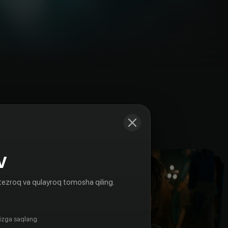
Kadrlar
V
tezroq va qulayroq tomosha qiling.
gizga saqlang.