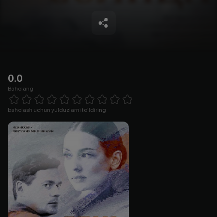
0.0
Baholang
Empty
1 Star
2 Stars
3 Stars
4 Stars
5 Stars
6 Stars
7 Stars
8 Stars
9 Stars
10 Stars
baholash uchun yulduzlarni to'ldiring