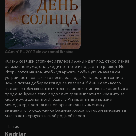
44min
18+
2019
Melodrama
Ukraina
Жизнь хозяйки столичной галереи Анны идет под откос. Узнав
об измене мужа, она уходит от него и подает на развод. Но
Игорь готов на все, чтобы удержать любимую: сначала он
устраивает все так, что после развода Анна останется ни с
чем, а потом добирается до ее галереи. У Анны есть всего
неделя, чтобы выплатить долг по аренде, иначе галерея будет
продана. Кроме того, подходит срок выплаты по кредиту за
квартиру, а денег нет. Подруга Анны, опытный кризис-
менеджер, предлагает ей организовать выставку
знаменитого художника Вадима Хорса, который впервые за
много лет вернулся в свой родной город.
Til
:
rus
Kadrlar