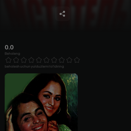
0.0
Baholang
Empty
1 Star
2 Stars
3 Stars
4 Stars
5 Stars
6 Stars
7 Stars
8 Stars
9 Stars
10 Stars
baholash uchun yulduzlarni to'ldiring