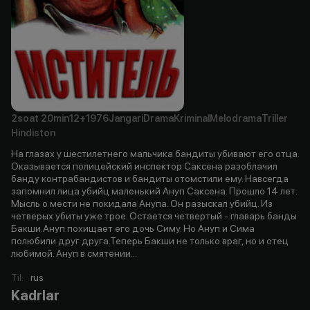
2soat
20min
12+
1976
Jangari
Drama
Kriminal
Melodrama
Triller
Hindiston
На глазах у шестилетнего мальчика бандиты убивают его отца.
Оказывается полицейский инспектор Саксена разоблачил
банду контрабандистов и бандиты отомстили ему. Навсегда
запомнил лица убийц маленький Ануп Саксена. Прошло 14 лет.
Мысль о мести не покидала Анупа. Он разыскал убийц. Из
четверых убиты уже трое. Остается четвертый - главарь банды
Бакши.Ануп похищает его дочь Симу. Но Ануп и Сима
полюбили друг друга.Теперь Бакши не только враг, но и отец
любимой. Ануп в смятении...
Til
:
rus
Kadrlar