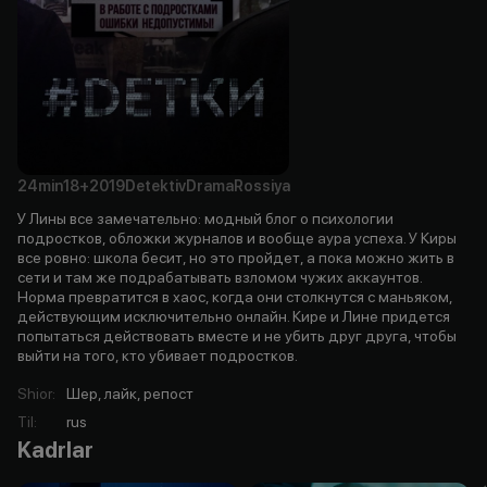
24min
18+
2019
Detektiv
Drama
Rossiya
У Лины все замечательно: модный блог о психологии
подростков, обложки журналов и вообще аура успеха. У Киры
все ровно: школа бесит, но это пройдет, а пока можно жить в
сети и там же подрабатывать взломом чужих аккаунтов.
Норма превратится в хаос, когда они столкнутся с маньяком,
действующим исключительно онлайн. Кире и Лине придется
попытаться действовать вместе и не убить друг друга, чтобы
выйти на того, кто убивает подростков.
Shior
:
Шер, лайк, репост
Til
:
rus
Kadrlar