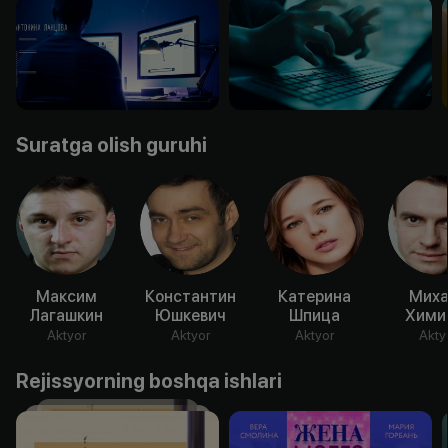
Suratga olish guruhi
Максим
Константин
Катерина
Миха
Лагашкин
Юшкевич
Шпица
Хими
Aktyor
Aktyor
Aktyor
Akty
Rejissyorning boshqa ishlari