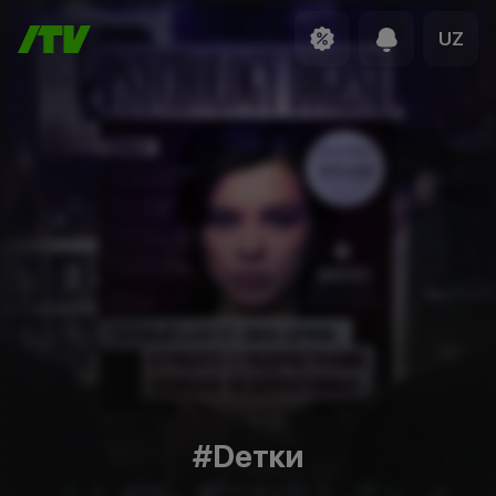
UZ
#Dетки