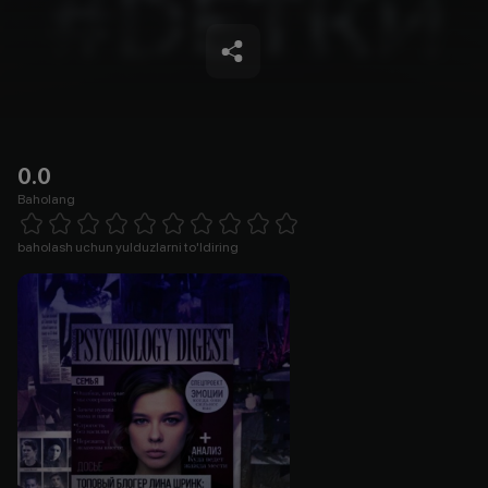
0.0
Baholang
Empty
1 Star
2 Stars
3 Stars
4 Stars
5 Stars
6 Stars
7 Stars
8 Stars
9 Stars
10 Stars
baholash uchun yulduzlarni to'ldiring