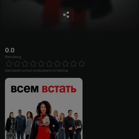
0.0
Baholang
Empty
1 Star
2 Stars
3 Stars
4 Stars
5 Stars
6 Stars
7 Stars
8 Stars
9 Stars
10 Stars
baholash uchun yulduzlarni to'ldiring