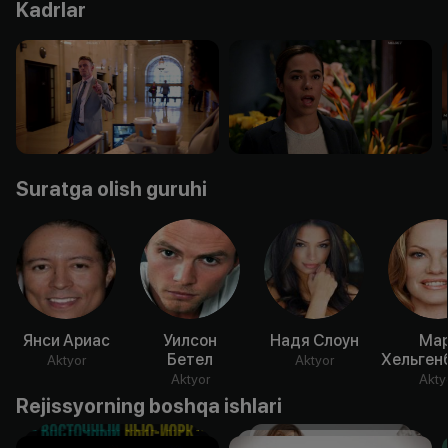
Kadrlar
Suratga olish guruhi
Янси Ариас
Уилсон
Надя Слоун
Мар
Бетел
Хельген
Aktyor
Aktyor
Aktyor
Akty
Rejissyorning boshqa ishlari