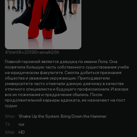
41min
18+
2019
Drama
AQSh
Главной героиней является девушка по имени Лола. Она
посвятила большую часть собственного существования учебе
на юридическом факультете. Смогла добиться признания
общества и уважения окружающих. Преподаватели
университета часто отмечали данную девчонку в качестве
отличного специалиста и будущего профессионала. И вскоре
все их пожелания и предречения сбылись. После
продолжительной карьеры адвоката, ее назначают на пост
судьи.
Shior
:
Shake Up the System. Bring Down the Hammer
Til
:
rus
Sifati
:
HD