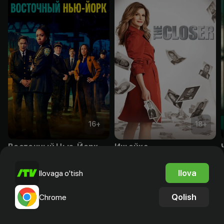
16
+
18
+
Восточный Нью-Йорк
Ищейка
Bepul
Obuna
Ilova
Ilovaga o'tish
Qolish
Chrome