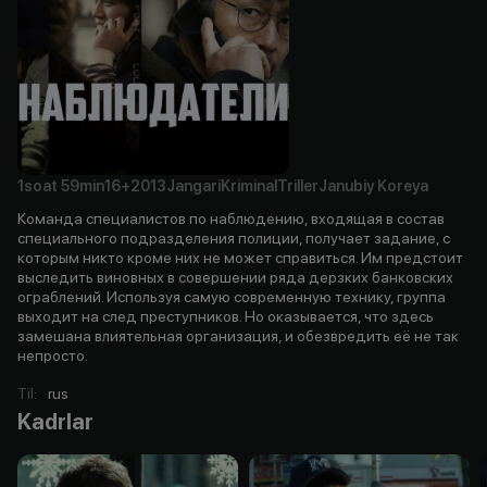
1soat
59min
16+
2013
Jangari
Kriminal
Triller
Janubiy Koreya
Команда специалистов по наблюдению, входящая в состав
специального подразделения полиции, получает задание, с
которым никто кроме них не может справиться. Им предстоит
выследить виновных в совершении ряда дерзких банковских
ограблений. Используя самую современную технику, группа
выходит на след преступников. Но оказывается, что здесь
замешана влиятельная организация, и обезвредить её не так
непросто.
Til
:
rus
Kadrlar