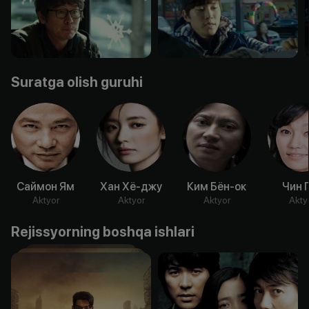
Suratga olish guruhi
Саймон Ям
Хан Хё-джу
Ким Бён-ок
Чин 
Aktyor
Aktyor
Aktyor
Akty
Rejissyorning boshqa ishlari