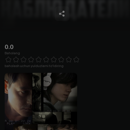
0.0
Baholang
Empty
1 Star
2 Stars
3 Stars
4 Stars
5 Stars
6 Stars
7 Stars
8 Stars
9 Stars
10 Stars
baholash uchun yulduzlarni to'ldiring