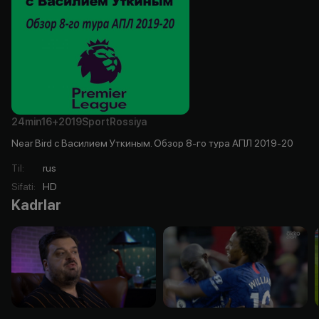
24min
16+
2019
Sport
Rossiya
Near Bird с Василием Уткиным. Обзор 8-го тура АПЛ 2019-20
Til
:
rus
Sifati
:
HD
Kadrlar