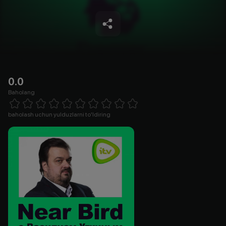
0.0
Baholang
Empty
1 Star
2 Stars
3 Stars
4 Stars
5 Stars
6 Stars
7 Stars
8 Stars
9 Stars
10 Stars
baholash uchun yulduzlarni to'ldiring