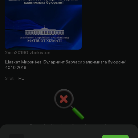
2min
2019
O'zbekiston
Шавкат Мирзиёев: Буларнинг барчаси халқимизга буюрсин!
:10.10.2019
Sifati
:
HD
Bu yerda aktyorlar, rejissyorlar. ssenariy
mualliflari va prodyuserlar bo`ladi