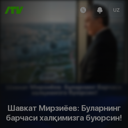
UZ
Шавкат Мирзиёев: Буларнинг
барчаси халқимизга буюрсин!