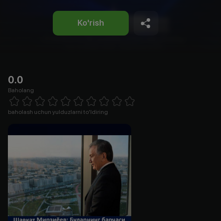
Ko'rish
0.0
Baholang
Empty
1 Star
2 Stars
3 Stars
4 Stars
5 Stars
6 Stars
7 Stars
8 Stars
9 Stars
10 Stars
baholash uchun yulduzlarni to'ldiring