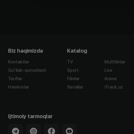
Biz haqimizda
Katalog
Kontaktlar
TV
Multfilmlar
Qo'llab-quvvatlash
Sport
Live
Tariflar
Filmlar
Anime
Hamkorlar
Seriallar
iTrack.uz
Ijtimoiy tarmoqlar