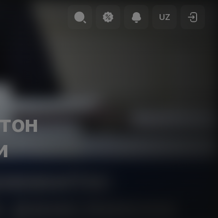
UZ
тон
и