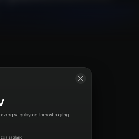
Kadrlar
V
tezroq va qulayroq tomosha qiling.
gizga saqlang.