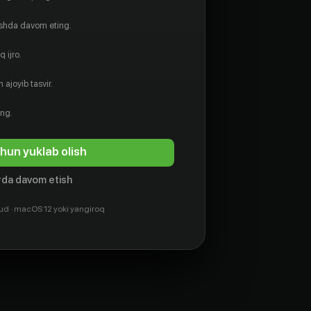
ishda davom eting.
 ijro.
 ajoyib tasvir.
ing.
hun yuklab olish
da davom etish
ud · macOS 12 yoki yangiroq