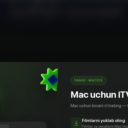
YANGI · MACOS
аммити: Ўзбекистон Ҳамдўстликка раисликни
адский саммит СНГ: Узбекистан принял
Mac uchun iT
 в Содружестве
Mac uchun ilovani o'rnating — 
Filmlarni yuklab oling
Filmlar va seriallarni Mac'in