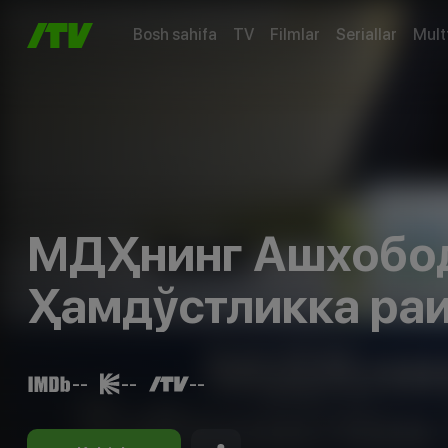
Bosh sahifa
TV
Filmlar
Seriallar
Mult
МДҲнинг Ашхобод
Ҳамдўстликка раи
--
--
--