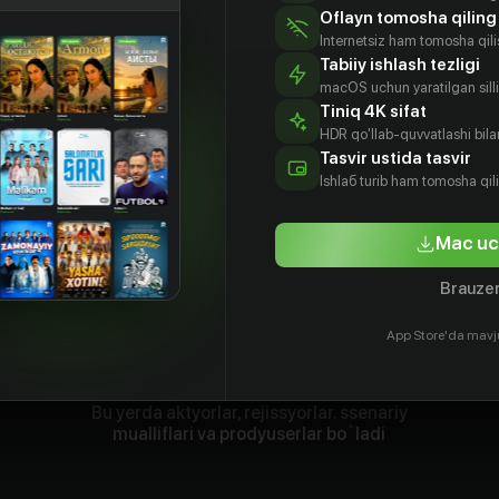
Oflayn tomosha qiling
Internetsiz ham tomosha qil
Tabiiy ishlash tezligi
macOS uchun yaratilgan silliq
Tiniq 4K sifat
HDR qo'llab-quvvatlashi bilan
Tasvir ustida tasvir
Ishlаб turib ham tomosha qil
Mac uc
Brauzer
App Store'da mavj
Bu yerda aktyorlar, rejissyorlar. ssenariy
mualliflari va prodyuserlar bo`ladi