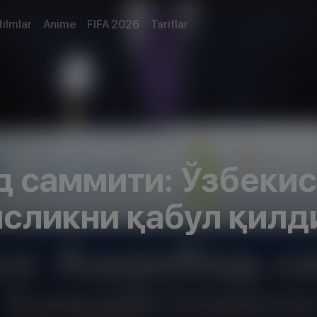
filmlar
Anime
FIFA 2026
Tariflar
 саммити: Ўзбекис
сликни қабул қилд