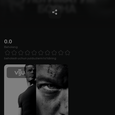
0.0
Baholang
Empty
1 Star
2 Stars
3 Stars
4 Stars
5 Stars
6 Stars
7 Stars
8 Stars
9 Stars
10 Stars
baholash uchun yulduzlarni to'ldiring