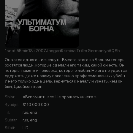
1soat
55min
18+
2007
Jangari
Kriminal
Triller
Germaniya
AQSh
Он хотел одного - исчезнуть. Вместо этого за Борном теперь
охотятся люди, которые сделали его таким, какой он есть. Он
потерял память и человека, которого любил. Но его не удается
сдержать даже новому поколению профессиональных убийц.
У него только одна цель: вернуться к началу и узнать, кем он
был, Джейсон Борн.
Shior
:
«Вспомнить все. Не прощать ничего.»
Byudjet
:
$110 000 000
Til
:
rus, eng
Subtitr
:
rus, eng
Sifati
:
HD