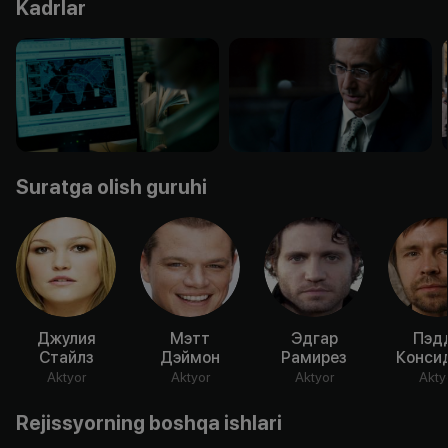
Kadrlar
Suratga olish guruhi
Джулия
Мэтт
Эдгар
Пэд
Стайлз
Дэймон
Рамирез
Конси
Aktyor
Aktyor
Aktyor
Akty
Rejissyorning boshqa ishlari