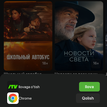
18
+
16
+
Школьный автобус
Новости со всех концов света
Obuna
Obuna
Ilova
Ilovaga o'tish
Qolish
Chrome