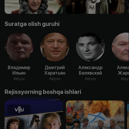
Suratga olish guruhi
Владимир
Дмитрий
Александр
Алек
Ильин
Харатьян
Белявский
Жарк
Aktyor
Aktyor
Aktyor
Akty
Rejissyorning boshqa ishlari