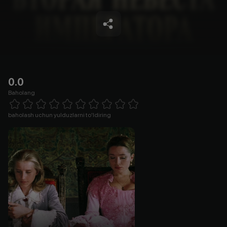
невеста императора
0.0
Baholang
Empty
1 Star
2 Stars
3 Stars
4 Stars
5 Stars
6 Stars
7 Stars
8 Stars
9 Stars
10 Stars
baholash uchun yulduzlarni to'ldiring