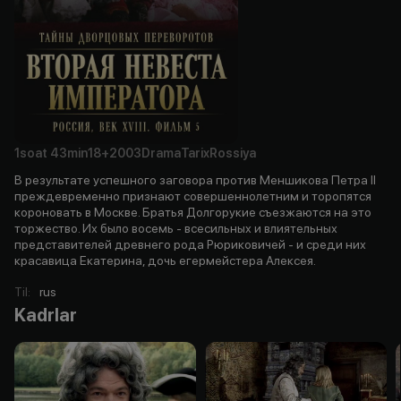
1soat
43min
18+
2003
Drama
Tarix
Rossiya
В результате успешного заговора против Меншикова Петра II
преждевременно признают совершеннолетним и торопятся
короновать в Москве. Братья Долгорукие съезжаются на это
торжество. Их было восемь - всесильных и влиятельных
представителей древнего рода Рюриковичей - и среди них
красавица Екатерина, дочь егермейстера Алексея.
Til
:
rus
Kadrlar