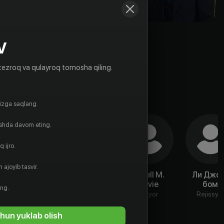
V
tezroq va qulayroq tomosha qiling.
gizga saqlang.
ishda davom eting.
 ijro.
 ajoyib tasvir.
Дженнифер
Алессандро
Darell M.
Ли Джо
Баттелл
Куомо
Davie
бом
ing.
Aktyor
Aktyor
Aktyor
Rejissyo
hun yuklab olish