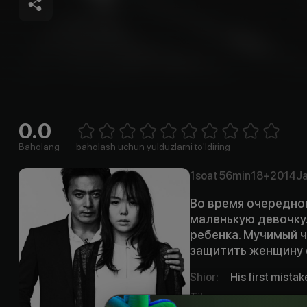
0.0
Empty
1 Star
2 Stars
3 Stars
4 Stars
5 Stars
6 Stars
7 Stars
8 Stars
9 Stars
10 Stars
Baholang
baholash uchun yulduzlarni to'ldiring
1soat
56min
18+
2014
Ja
Во время очередног
маленькую девочку
ребенка. Мучимый ч
защитить женщину 
Shior
:
His first mistak
Til
:
rus