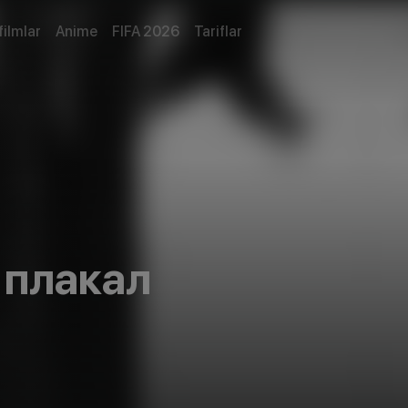
filmlar
Anime
FIFA 2026
Tariflar
 плакал