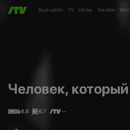
Bosh sahifa
TV
Filmlar
Seriallar
Mult
Человек, который
6.8
6.7
--