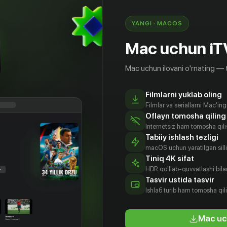
YANGI · MACOS
Mac uchun iT
Mac uchun ilovani o'rnating — 
Filmlarni yuklab oling
Filmlar va seriallarni Mac'in
Oflayn tomosha qiling
Internetsiz ham tomosha qil
Tabiiy ishlash tezligi
macOS uchun yaratilgan silliq
Tiniq 4K sifat
HDR qo'llab-quvvatlashi bilan
он-гон
Пён Ё-хан
Ким Джун-
Ким Мин-хи
Tasvir ustida tasvir
сон
tyor
Aktyor
Aktyor
Ishlаб turib ham tomosha qil
Aktyor
Mac uc