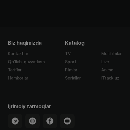
Biz haqimizda
Katalog
Kontaktlar
TV
Multfilmlar
Qo'llab-quvvatlash
Sport
Live
Tariflar
Filmlar
Anime
Hamkorlar
Seriallar
iTrack.uz
Ijtimoiy tarmoqlar