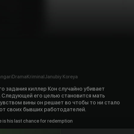
ngari
Drama
Kriminal
Janubiy Koreya
о задания киллер Кон случайно убивает
. Следующей его целью становится мать
увством вины он решает во чтобы то ни стало
от своих бывших работодателей.
e is his last chance for redemption