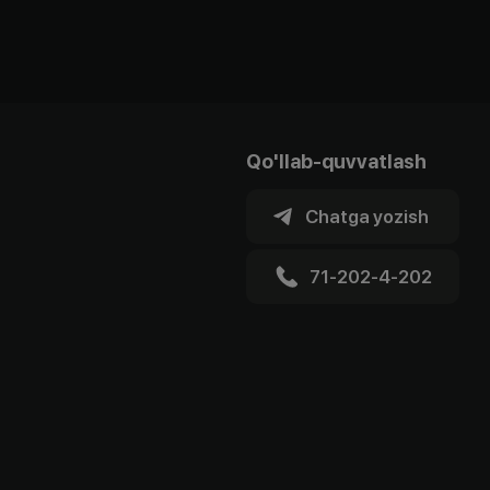
Qo'llab-quvvatlash
Chatga yozish
71-202-4-202