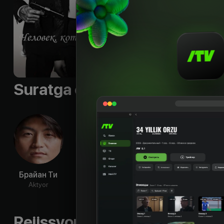
Sifati
:
HD
Suratga olish guruhi
Брайан Ти
Скоти
Ким Хи-вон
Чан Д
Коллинз
Aktyor
Aktyor
Ak
Aktyor
Rejissyorning boshqa ishlari