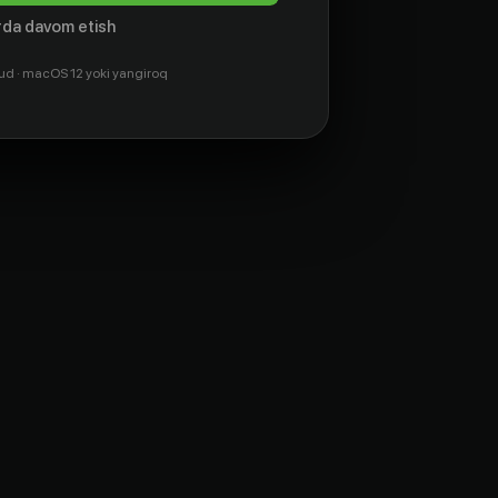
da davom etish
ud · macOS 12 yoki yangiroq