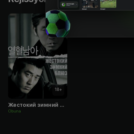
18
+
Жестокий зимний блюз
Obuna