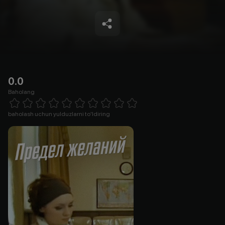
0.0
Baholang
Empty
1 Star
2 Stars
3 Stars
4 Stars
5 Stars
6 Stars
7 Stars
8 Stars
9 Stars
10 Stars
baholash uchun yulduzlarni to'ldiring