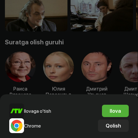
Suratga olish guruhi
Раиса
Юлия
Дмитрий
Дмит
Рязанова
Пересильд
Ульянов
Шевче
Aktyor
Aktyor
Aktyor
Akty
Ilova
Ilovaga o'tish
Qolish
Chrome