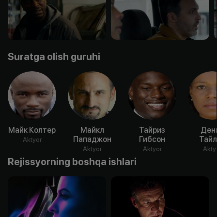
Suratga olish guruhi
Майк Колтер
Майкл
Тайриз
Ден
Пападжон
Гибсон
Тайл
Aktyor
Aktyor
Aktyor
Akty
Rejissyorning boshqa ishlari