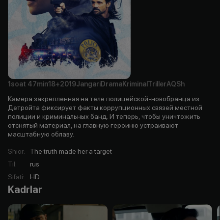
1soat
47min
18+
2019
Jangari
Drama
Kriminal
Triller
AQSh
Камера закрепленная на теле полицейской-новобранца из
Детройта фиксирует факты коррупционных связей местной
полиции и криминальных банд. И теперь, чтобы уничтожить
отснятый материал, на главную героиню устраивают
масштабную облаву.
Shior
:
The truth made her a target
Til
:
rus
Sifati
:
HD
Kadrlar