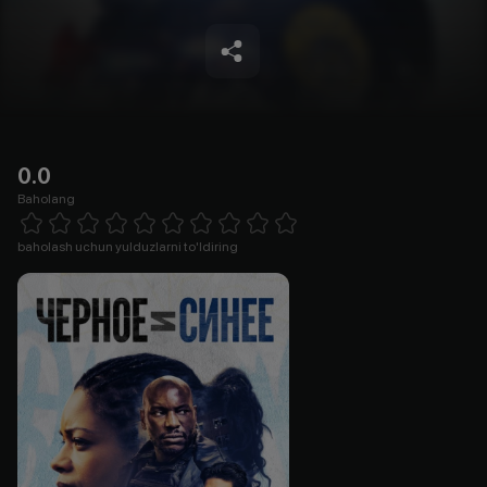
0.0
Baholang
Empty
1 Star
2 Stars
3 Stars
4 Stars
5 Stars
6 Stars
7 Stars
8 Stars
9 Stars
10 Stars
baholash uchun yulduzlarni to'ldiring