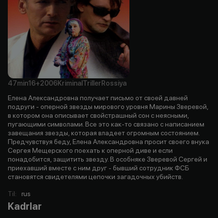
47min
16+
2006
Kriminal
Triller
Rossiya
Елена Александровна получает письмо от своей давней
подруги - оперной звезды мирового уровня Марины Зверевой,
в котором она описывает свойстрашный сон с неясными,
пугающими символами. Все это как-то связано с написанием
завещания звезды, которая владеет огромным состоянием.
Предчувствуя беду, Елена Александровна просит своего внука
Сергея Мещерского поехать к оперной диве и если
понадобится, защитить звезду. В особняке Зверевой Сергей и
приехавший вместе с ним друг - бывший сотрудник ФСБ
становятся свидетелями цепочки загадочных убийств.
Til
:
rus
Kadrlar