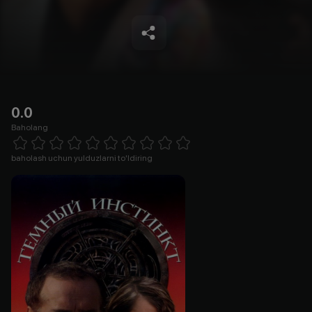
0.0
Baholang
Empty
1 Star
2 Stars
3 Stars
4 Stars
5 Stars
6 Stars
7 Stars
8 Stars
9 Stars
10 Stars
baholash uchun yulduzlarni to'ldiring