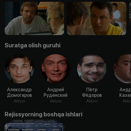
Suratga olish guruhi
Александр
Андрей
Пётр
Андр
Домогаров
Руденский
Фёдоров
Каза
Aktyor
Aktyor
Aktyor
Akty
Rejissyorning boshqa ishlari