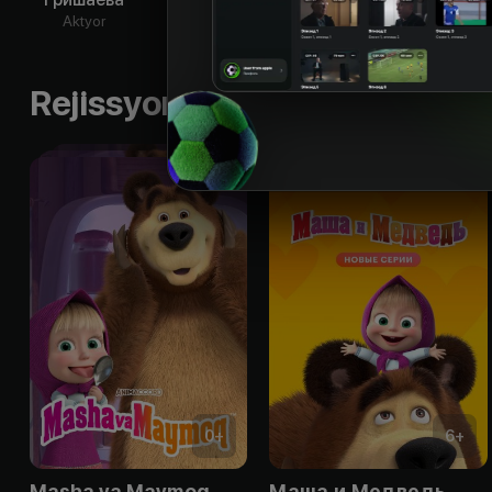
Aktyor
Aktyor
Aktyor
Ak
Rejissyorning boshqa ishlari
0
+
6
+
Masha va Maymoq
Маша и Медведь