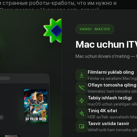
ти странные роботы-кработы, что им нужно и
 Оказывается, у Чудакова есть давний
и профессора вызывают на дуэль, чтобы
ы! Новые друзья — Мега и Альт — придут на
YANGI · MACOS
икам, и все попадут в невероятный водоворот
Mac uchun iT
Mac uchun ilovani o'rnating — 
Filmlarni yuklab oling
Filmlar va seriallarni Mac'in
Oflayn tomosha qiling
Internetsiz ham tomosha qil
Tabiiy ishlash tezligi
macOS uchun yaratilgan silliq
Tiniq 4K sifat
HDR qo'llab-quvvatlashi bilan
Tasvir ustida tasvir
Ishlаб turib ham tomosha qil
риса
Варвара
Прохор
Диомид
хман
Обидор
Чеховской
Виноградов