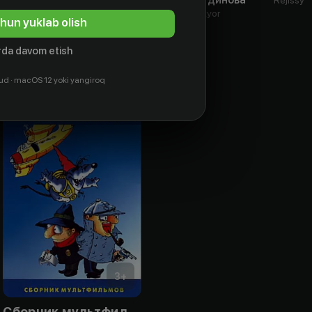
Aktyor
Aktyor
Aktyor
hun yuklab olish
da davom etish
ud · macOS 12 yoki yangiroq
3
+
Сборник мультфильмов студии "Пилот"