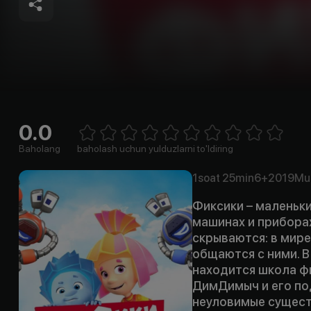
0.0
Empty
1 Star
2 Stars
3 Stars
4 Stars
5 Stars
6 Stars
7 Stars
8 Stars
9 Stars
10 Stars
Baholang
baholash uchun yulduzlarni to'ldiring
1soat
25min
6+
2019
Mu
Фиксики – маленьки
машинах и приборах
скрываются: в мире
общаются с ними. 
находится школа фи
ДимДимыч и его по
неуловимые сущест