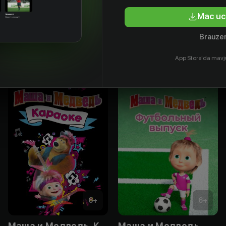
tyor
Aktyor
Aktyor
Aktyor
Mac uc
Brauzer
App Store'da mavj
6
+
6
+
Маша и Медведь. Караоке
Маша и Медведь. Футбольный выпуск