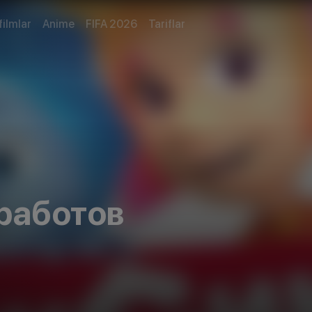
filmlar
Anime
FIFA 2026
Tariflar
работов