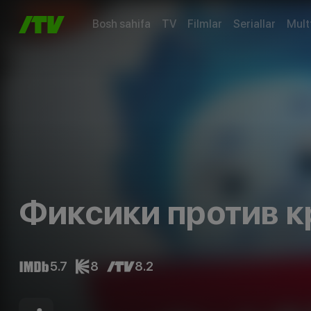
Bosh sahifa
TV
Filmlar
Seriallar
Mult
Фиксики против к
5.7
8
8.2