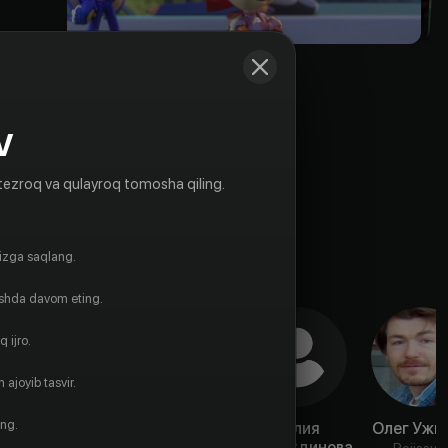
V
tezroq va qulayroq tomosha qiling.
gizga saqlang.
ishda davom eting.
 ijro.
 ajoyib tasvir.
ing.
Пётр
Дмитрий
Лилия
Олег Ужи
Иващенко
Сыендук
Шайхитдинова
Rejissyo