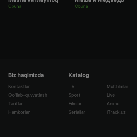
Obuna
Obuna
Biz haqimizda
Katalog
Kontaktlar
TV
Multfilmlar
Qo'llab-quvvatlash
Sport
Live
Tariflar
Filmlar
Anime
Hamkorlar
Seriallar
iTrack.uz