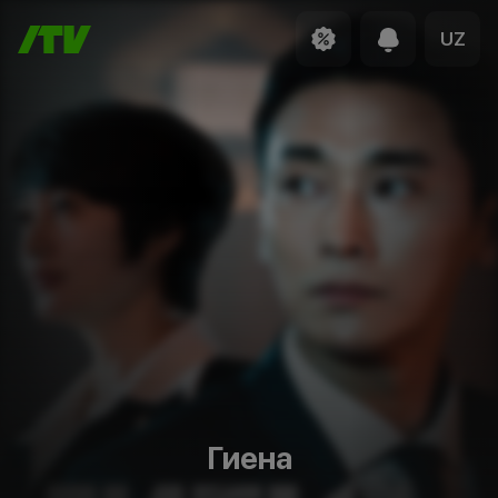
UZ
Гиена