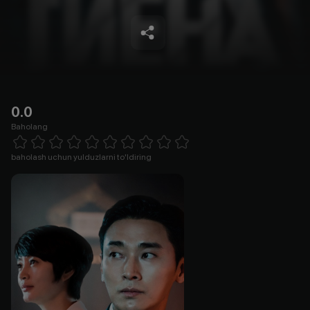
0.0
Baholang
Empty
1 Star
2 Stars
3 Stars
4 Stars
5 Stars
6 Stars
7 Stars
8 Stars
9 Stars
10 Stars
baholash uchun yulduzlarni to'ldiring