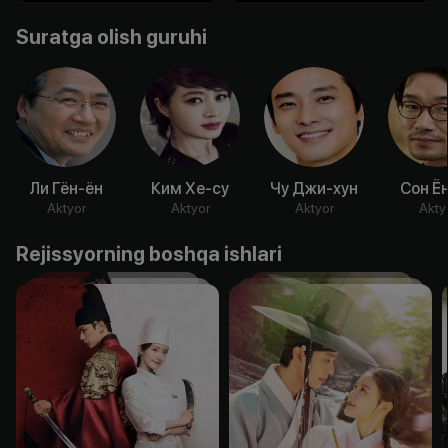
Suratga olish guruhi
Ли Гён-ён
Ким Хе-су
Чу Джи-хун
Сон Ё
Aktyor
Aktyor
Aktyor
Akty
Rejissyorning boshqa ishlari