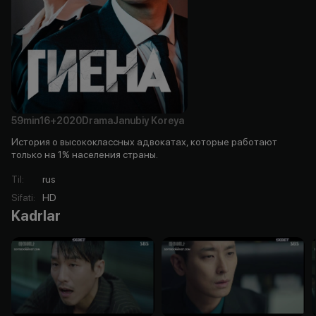
59min
16+
2020
Drama
Janubiy Koreya
История о высококлассных адвокатах, которые работают
только на 1% населения страны.
Til
:
rus
Sifati
:
HD
Kadrlar