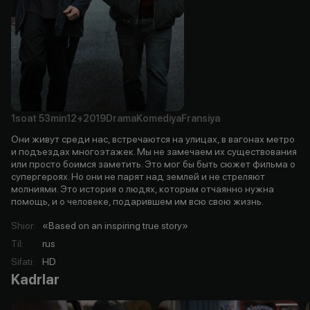
1soat
53min
12+
2019
Drama
Komediya
Fransiya
Они живут среди нас, встречаются на улицах, в вагонах метро
и подъездах многоэтажек. Мы не замечаем их существования
или просто боимся заметить. Это мог бы быть сюжет фильма о
супергероях. Но они не парят над землей и не стреляют
молниями. Это история о людях, которым отчаянно нужна
помощь, и о человеке, подарившем им всю свою жизнь.
Shior
:
«Based on an inspiring true story»
Til
:
rus
Sifati
:
HD
Kadrlar