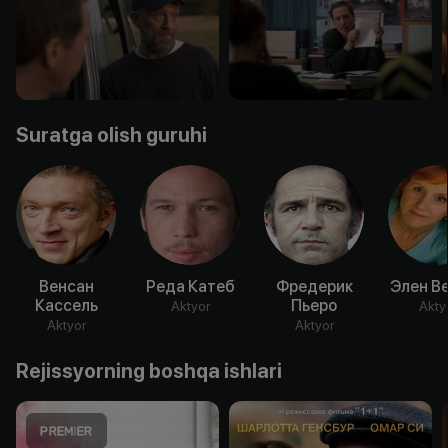
Suratga olish guruhi
Венсан
Реда Катеб
Фредерик
Элен В
Кассель
Пьеро
Aktyor
Akty
Aktyor
Aktyor
Rejissyorning boshqa ishlari