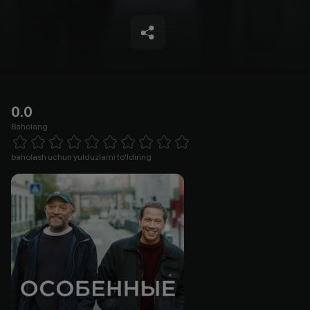
0.0
Baholang
Empty
1 Star
2 Stars
3 Stars
4 Stars
5 Stars
6 Stars
7 Stars
8 Stars
9 Stars
10 Stars
baholash uchun yulduzlarni to'ldiring