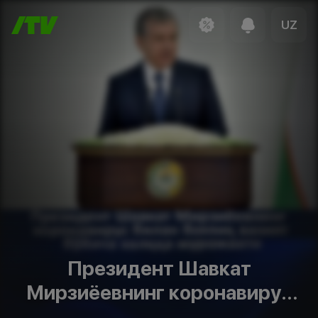
UZ
Президент Шавкат
Мирзиёевнинг коронавирус
билан боғлиқ вазият бўйича