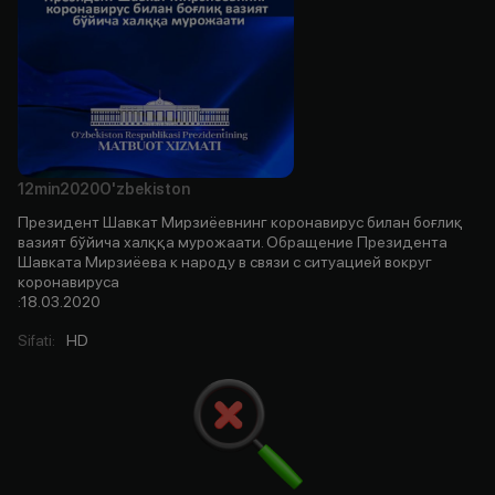
12min
2020
O'zbekiston
Президент Шавкат Мирзиёевнинг коронавирус билан боғлиқ
вазият бўйича халққа мурожаати. Обращение Президента
Шавката Мирзиёева к народу в связи с ситуацией вокруг
коронавируса
:18.03.2020
Sifati
:
HD