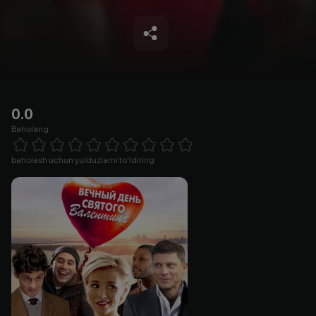
0.0
Baholang
Empty
1 Star
2 Stars
3 Stars
4 Stars
5 Stars
6 Stars
7 Stars
8 Stars
9 Stars
10 Stars
baholash uchun yulduzlarni to'ldiring