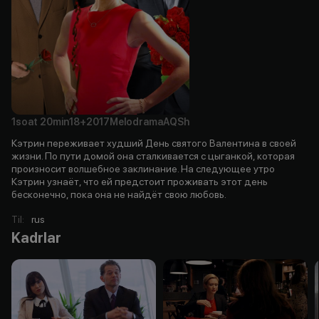
1soat
20min
18+
2017
Melodrama
AQSh
Кэтрин переживает худший День святого Валентина в своей
жизни. По пути домой она сталкивается с цыганкой, которая
произносит волшебное заклинание. На следующее утро
Кэтрин узнаёт, что ей предстоит проживать этот день
бесконечно, пока она не найдёт свою любовь.
Til
:
rus
Kadrlar