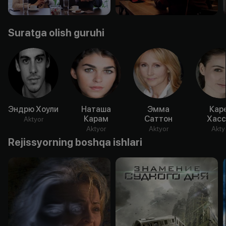
Suratga olish guruhi
Эндрю Хоули
Наташа
Эмма
Кар
Карам
Саттон
Хасс
Aktyor
Aktyor
Aktyor
Akty
Rejissyorning boshqa ishlari