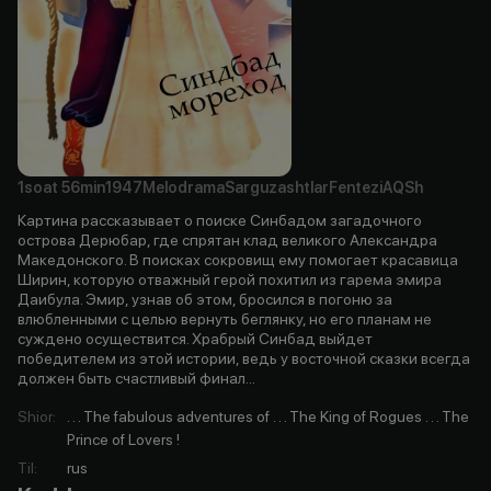
1soat
56min
1947
Melodrama
Sarguzashtlar
Fentezi
AQSh
Картина рассказывает о поиске Синбадом загадочного
острова Дерюбар, где спрятан клад великого Александра
Македонского. В поисках сокровищ ему помогает красавица
Ширин, которую отважный герой похитил из гарема эмира
Даибула. Эмир, узнав об этом, бросился в погоню за
влюбленными с целью вернуть беглянку, но его планам не
суждено осуществится. Храбрый Синбад выйдет
победителем из этой истории, ведь у восточной сказки всегда
должен быть счастливый финал...
Shior
:
. . . The fabulous adventures of . . . The King of Rogues . . . The
Prince of Lovers !
Til
:
rus