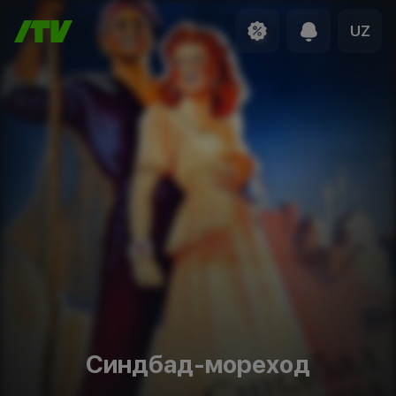
UZ
Синдбад-мореход