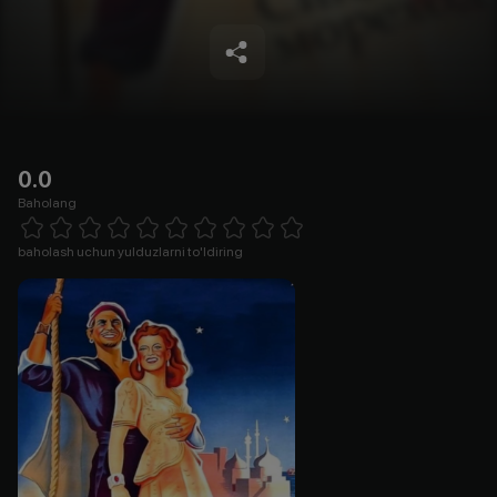
0.0
Baholang
Empty
1 Star
2 Stars
3 Stars
4 Stars
5 Stars
6 Stars
7 Stars
8 Stars
9 Stars
10 Stars
baholash uchun yulduzlarni to'ldiring