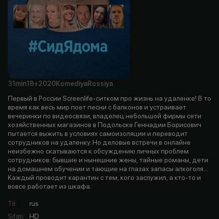
31min
18+
2020
Komediya
Rossiya
Первый в России Screenlife-ситком про жизнь на удаленке! В то
время как весь мир поет песни с балконов и устраивает
вечеринки по видеосвязи, владелец небольшой фирмы сети
хозяйственных магазинов в Подольске Геннадии Борисович
пытается выжить в условиях самоизоляции и переводит
сотрудников на удаленку. Но деловые встречи в онлайне
неизбежно скатываются к обсуждению личных проблем
сотрудников: бывшие и нынешние жены, тайные романы, дети
на домашнем обучении и тающие на глазах запасы алкоголя...
Каждый проводит карантин с тем, кого заслужил, а кто-то и
вовсе работает из шкафа.
Til
:
rus
Sifati
:
HD