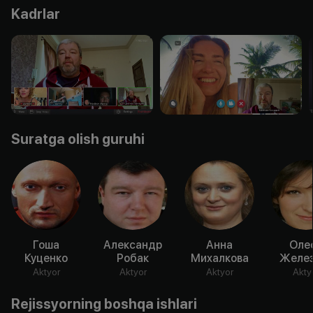
Kadrlar
Suratga olish guruhi
Гоша
Александр
Анна
Оле
Куценко
Робак
Михалкова
Желез
Aktyor
Aktyor
Aktyor
Akty
Rejissyorning boshqa ishlari