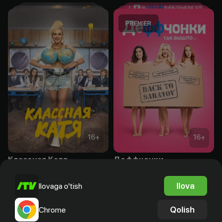
16
+
16
+
Классная Катя
Деффчонки
Obuna
Obuna
Ilova
Ilovaga o'tish
Qolish
Chrome