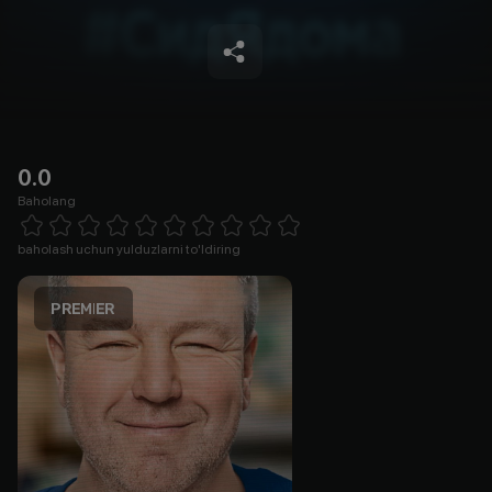
0.0
Baholang
Empty
1 Star
2 Stars
3 Stars
4 Stars
5 Stars
6 Stars
7 Stars
8 Stars
9 Stars
10 Stars
baholash uchun yulduzlarni to'ldiring