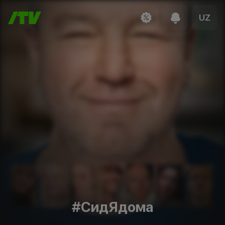
UZ
#СидЯдома