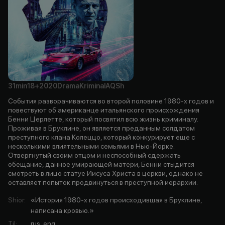
31min
18+
2020
Drama
Kriminal
AQSh
События разворачиваются во второй половине 1980-х годов и
повествуют об американце итальянского происхождения
Бенни Церлетте, который посвятил всю жизнь криминалу.
Проживая в Бруклине, он является преданным солдатом
преступного клана Колеццо, который конкурирует еще с
несколькими влиятельными семьями в Нью-Йорке.
Отвергнутый своим отцом и неспособный сдержать
обещание, данное умирающей матери, Бенни стыдится
смотреть в лицо статуе Иисуса Христа в церкви, однако не
оставляет попыток продвинуться в преступной иерархии.
Shior
:
«История 1980-х годов происходившая в Бруклине,
написана кровью.»
Til
:
rus, eng