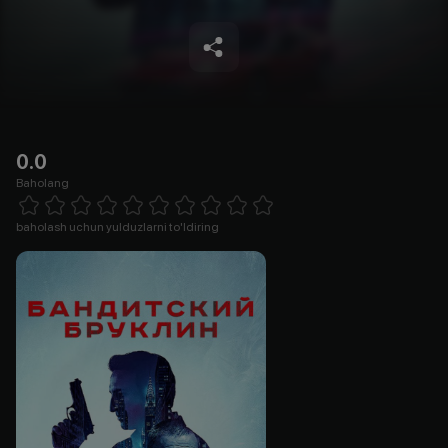
0.0
Baholang
Empty
1 Star
2 Stars
3 Stars
4 Stars
5 Stars
6 Stars
7 Stars
8 Stars
9 Stars
10 Stars
baholash uchun yulduzlarni to'ldiring