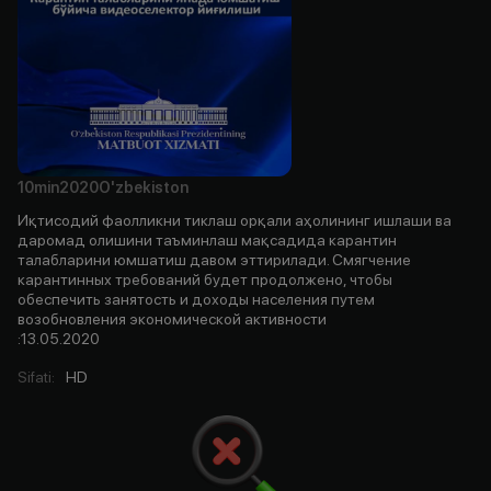
10min
2020
O'zbekiston
Иқтисодий фаолликни тиклаш орқали аҳолининг ишлаши ва
даромад олишини таъминлаш мақсадида карантин
талабларини юмшатиш давом эттирилади. Смягчение
карантинных требований будет продолжено, чтобы
обеспечить занятость и доходы населения путем
возобновления экономической активности
:13.05.2020
Sifati
:
HD