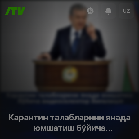
UZ
Карантин талабларини янада
юмшатиш бўйича
видеоселектор йиғилиши