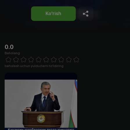
Ko'rish
0.0
Baholang
Empty
1 Star
2 Stars
3 Stars
4 Stars
5 Stars
6 Stars
7 Stars
8 Stars
9 Stars
10 Stars
baholash uchun yulduzlarni to'ldiring