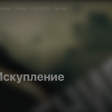
filmlar
Anime
FIFA 2026
Tariflar
Искупление