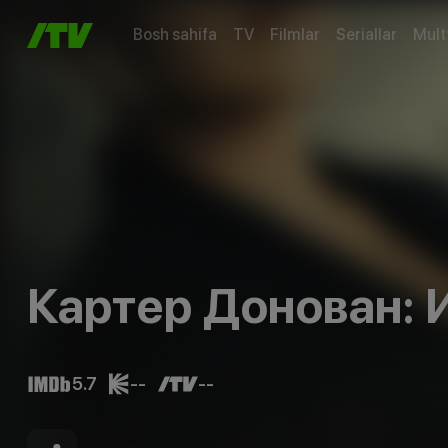
Bosh sahifa
TV
Filmlar
Seriallar
Mult
Картер Донован: 
5.7
--
--