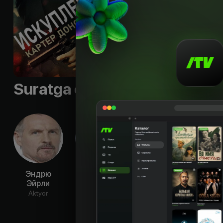
агентом Моларо на
Til
:
rus
Suratga olish guruhi
Эндрю
Эрик Дэйн
Кэтлин
Д
Эйрли
Робертсон
Тор
Aktyor
Aktyor
Aktyor
Ak