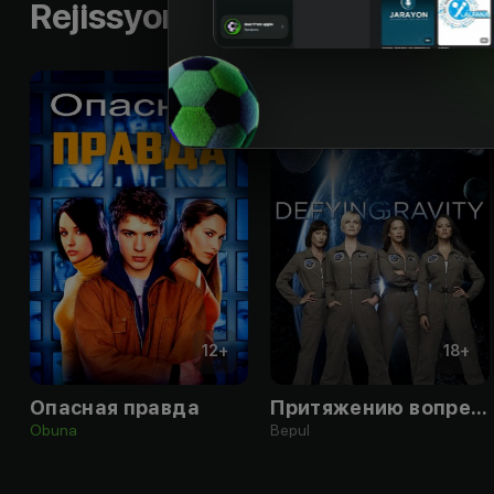
Rejissyorning boshqa ishlari
12
+
18
+
Опасная правда
Притяжению вопреки
Obuna
Bepul