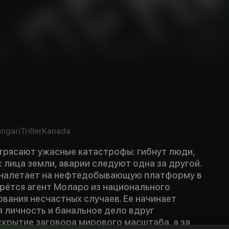
ngari
Triller
Kanada
трясают ужасные катастрофы: гибнут люди,
 лица земли, аварии следуют одна за другой.
ь налетает на нефтедобывающую платформу в
ерётся агент Моларо из национального
вания несчастных случаев. Ее начинает
 личность и банальное дело вдруг
скрытие заговора мирового масштаба, а за