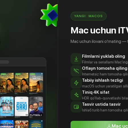
чинается охота.
YANGI · MACOS
Mac uchun iT
Mac uchun ilovani o'rnating — 
Filmlarni yuklab oling
Filmlar va seriallarni Mac'in
Oflayn tomosha qiling
Internetsiz ham tomosha qil
Tabiiy ishlash tezligi
macOS uchun yaratilgan silliq
Tiniq 4K sifat
HDR qo'llab-quvvatlashi bilan
жим
Кайл
Ник Бейлли
Спиро
Tasvir ustida tasvir
берн
Свитзер
Маландракис
Aktyor
Ishlаб turib ham tomosha qil
tyor
Aktyor
Aktyor
Mac uc