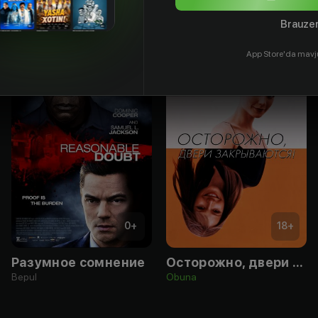
Brauzer
App Store'da mavj
0
+
18
+
Разумное сомнение
Осторожно, двери закрываются!
Bepul
Obuna