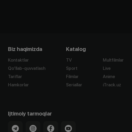
Biz haqimizda
Katalog
Kontaktlar
TV
Multfilmlar
Qo'llab-quvvatlash
Sport
Live
Tariflar
Filmlar
Anime
Hamkorlar
Seriallar
iTrack.uz
Ijtimoiy tarmoqlar