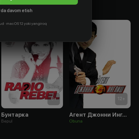
da davom etish
ud · macOS 12 yoki yangiroq
6
+
12
+
Бунтарка
Агент Джонни Инглиш
Bepul
Obuna