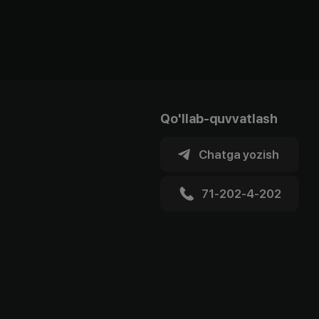
Qo'llab-quvvatlash
Chatga yozish
71-202-4-202