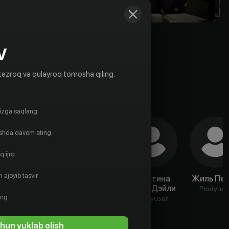
V
tezroq va qulayroq tomosha qiling.
gizga saqlang.
ishda davom eting.
 ijro.
 ajoyib tasvir.
Маршал
Питер Хауит
Кристина
Жиль Пе
Одилон
О’Ши-Дэйли
Rejissyor
Prodyuse
ing.
Aktyor
Prodyuser
hun yuklab olish