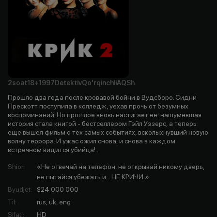
2soat
18+
1997
Detektiv
Qo'rqinchli
AQSh
Прошло два года после кровавой бойни в Вудсборо. Сидни
Прескотт поступила в колледж, уехав прочь от безумных
воспоминаний. Но прошлое вновь настигает ее: нашумевшая
история стала книгой - бестселлером Гэйл Уэзерс, а теперь
еще вышел фильм о тех самых событиях, всколыхнувший новую
волну террора. И ужас ожил снова, и снова в каждом
встречном видится убийца!..
Shior
:
«Не отвечай на телефон, не открывай никому дверь,
не пытайся убежать и... НЕ КРИЧИ.»
Byudjet
:
$24 000 000
Til
:
rus, uk, eng
Sifati
:
HD