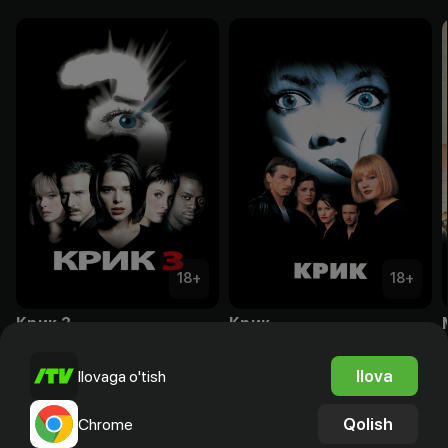
18
+
18
+
Крик 3
Крик
Sotib olish
Sotib olish
Ilova
Ilovaga o'tish
Qolish
Chrome