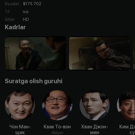
Byudjet
:
$175 702
Til
:
rus
Sifati
:
HD
Kadrlar
Suratga olish guruhi
Чон Ман-
Квак То-вон
Хван Джон-
Ким Д
щик
мин
су
Aktyor