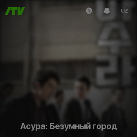
UZ
Асура: Безумный город