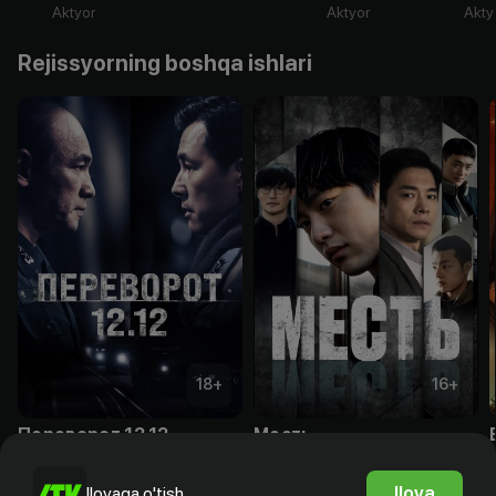
Aktyor
Aktyor
Akty
Rejissyorning boshqa ishlari
18
+
16
+
Переворот 12.12
Месть
Obuna
Obuna
Ilova
Ilovaga o'tish