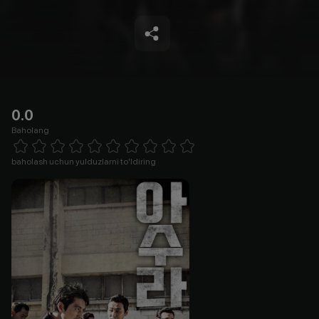
0.0
Baholang
Empty
1 Star
2 Stars
3 Stars
4 Stars
5 Stars
6 Stars
7 Stars
8 Stars
9 Stars
10 Stars
baholash uchun yulduzlarni to'ldiring