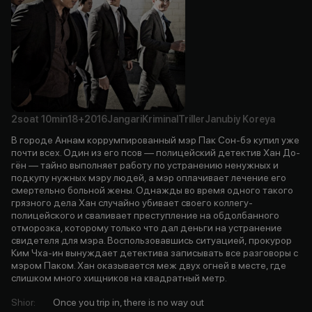
2soat
10min
18+
2016
Jangari
Kriminal
Triller
Janubiy Koreya
В городе Аннам коррумпированный мэр Пак Сон-бэ купил уже
почти всех. Один из его псов — полицейский детектив Хан До-
гён — тайно выполняет работу по устранению ненужных и
подкупу нужных мэру людей, а мэр оплачивает лечение его
смертельно больной жены. Однажды во время одного такого
грязного дела Хан случайно убивает своего коллегу-
полицейского и сваливает преступление на обдолбанного
отморозка, которому только что дал деньги на устранение
свидетеля для мэра. Воспользовавшись ситуацией, прокурор
Ким Чха-ин вынуждает детектива записывать все разговоры с
мэром Паком. Хан оказывается меж двух огней в месте, где
слишком много хищников на квадратный метр.
Shior
:
Once you trip in, there is no way out