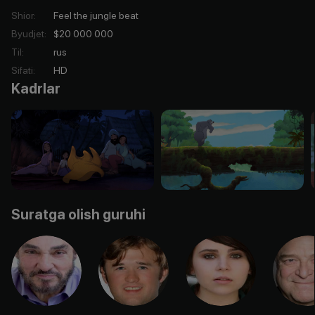
Shior
:
Feel the jungle beat
Byudjet
:
$20 000 000
Til
:
rus
Sifati
:
HD
Kadrlar
Suratga olish guruhi