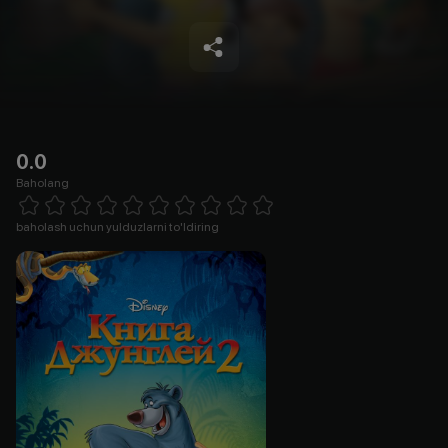
0.0
Baholang
Empty
1 Star
2 Stars
3 Stars
4 Stars
5 Stars
6 Stars
7 Stars
8 Stars
9 Stars
10 Stars
baholash uchun yulduzlarni to'ldiring