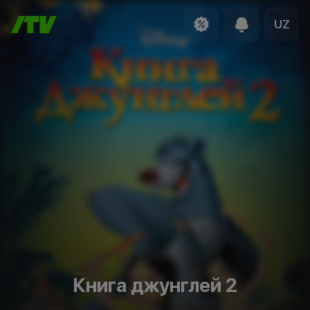
UZ
Книга джунглей 2