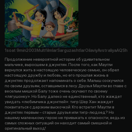
1soat
9min
2003
Multfilmlar
Sarguzashtlar
Oilaviy
Avstraliya
AQSh
Продолжение невероятной истории об удивительном
мальчике, выросшем в джунглях. После того, как Маугли
вернулся жить в настоящую человеческую семью, он обрел
настоящую дружбу и любовь, но его прошлая жизнь в
джунглях продолжает напоминать о себе. Малыш соскучился
по своим друзьям, оставшимся в лесу. Друзья Маугли во главе с
веселым мишкой Балу тоже очень скучают по своему
«лягушонку». Но Балу далеко не единственный, кто жаждет
увидать «любимчика джунглей»: тигр Шер Хан жаждет
поквитаться с дерзким выскочкой. Кто встретит Маугли в
джунглях первым – старые друзья или тигр-людоед? Но
нашему маленькому герою не привыкать к опасности, ведь из
самых сложных ситуаций он находит самый смешной и
оригинальный выход!