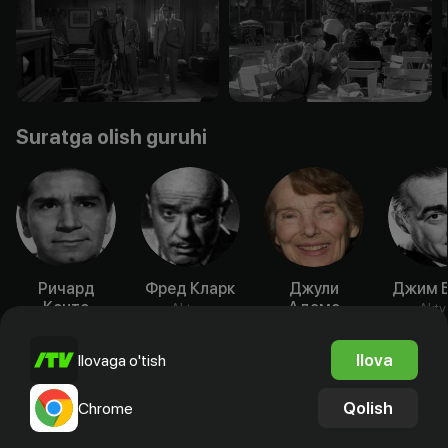
Suratga olish guruhi
Ричард
Фред Кларк
Джули
Джим Б
Конте
Адамс
Aktyor
Akty
Aktyor
Aktyor
Ilova
Ilovaga o'tish
Qolish
Chrome