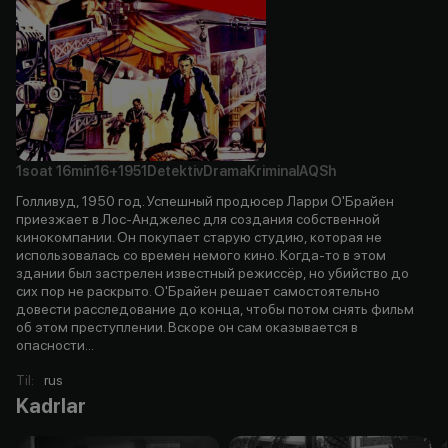
1soat
16min
16+
1951
Detektiv
Drama
Kriminal
AQSh
Голливуд, 1950 год. Успешный продюсер Ларри О'Брайен
приезжает в Лос-Анджелес для создания собственной
кинокомпании. Он покупает старую студию, которая не
использовалась со времен немого кино. Когда-то в этом
здании был застрелен известный режиссёр, но убийство до
сих пор не раскрыто. О'Брайен решает самостоятельно
довести расследование до конца, чтобы потом снять фильм
об этом преступлении. Вскоре он сам оказывается в
опасности...
Til
:
rus
Kadrlar