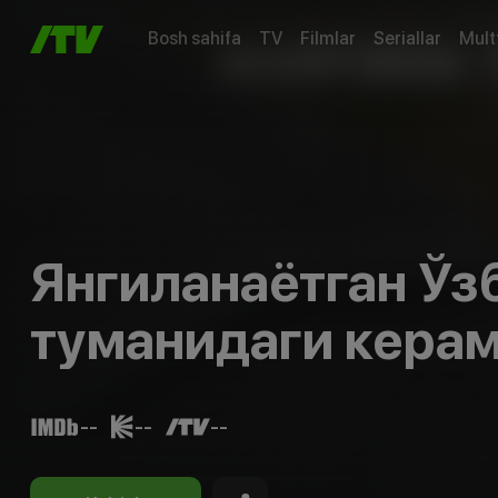
Bosh sahifa
TV
Filmlar
Seriallar
Mult
Янгиланаётган Ўз
туманидаги керам
--
--
--