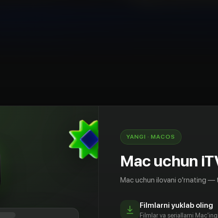
YANGI · MACOS
екистон: Фарғона туманидаги керамика
ди. Обновляющийся Узбекистан: Завод
Mac uchun iT
лий в Ферганском районе
Mac uchun ilovani o'rnating — 
Filmlarni yuklab oling
Filmlar va seriallarni Mac'in