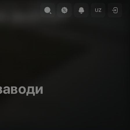
UZ
заводи