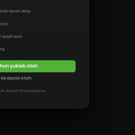
ishda davom eting.
 ijro.
 ajoyib tasvir.
ing.
hun yuklab olish
da davom etish
ud · macOS 12 yoki yangiroq