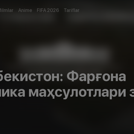
filmlar
Anime
FIFA 2026
Tariflar
бекистон: Фарғона
ика маҳсулотлари 