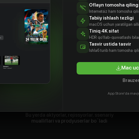
Oflayn tomosha qiling
Internetsiz ham tomosha qil
Tabiiy ishlash tezligi
macOS uchun yaratilgan silliq
Tiniq 4K sifat
HDR qo'llab-quvvatlashi bilan
Tasvir ustida tasvir
Ishlаб turib ham tomosha qil
Mac uc
Brauzer
App Store'da mavj
Bu yerda aktyorlar, rejissyorlar. ssenariy
mualliflari va prodyuserlar bo`ladi