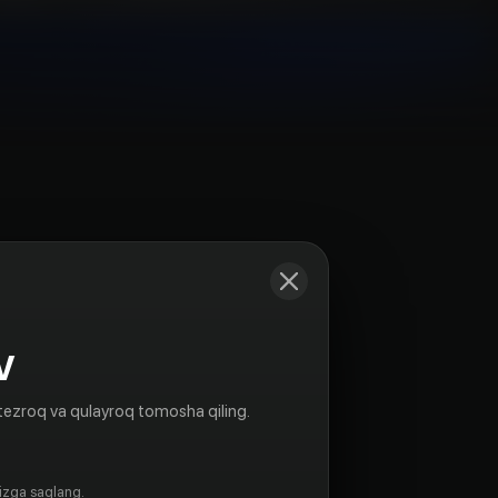
Kadrlar
V
tezroq va qulayroq tomosha qiling.
gizga saqlang.