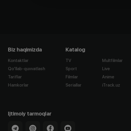
Biz haqimizda
Katalog
Kontaktlar
TV
Multfilmlar
Qo'llab-quvvatlash
Sport
Live
Tariflar
Filmlar
Anime
Hamkorlar
Seriallar
iTrack.uz
Ijtimoiy tarmoqlar