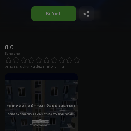
Ko'rish
0.0
Baholang
Empty
1 Star
2 Stars
3 Stars
4 Stars
5 Stars
6 Stars
7 Stars
8 Stars
9 Stars
10 Stars
baholash uchun yulduzlarni to'ldiring