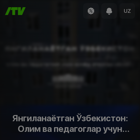
UZ
Янгиланаётган Ўзбекистон:
Олим ва педагоглар учун
бунёд этилган уйлар