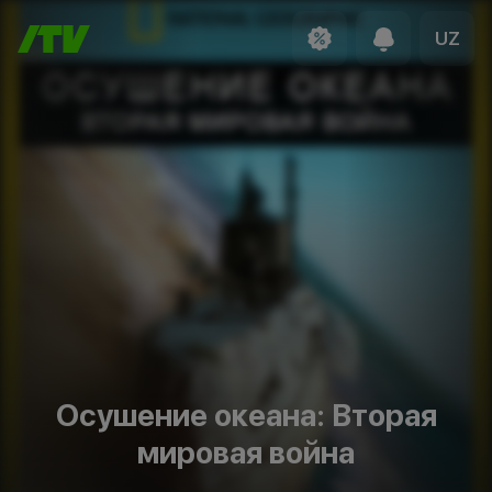
UZ
Осушение океана: Вторая
мировая война