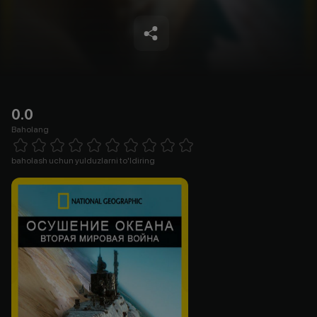
0.0
Baholang
Empty
1 Star
2 Stars
3 Stars
4 Stars
5 Stars
6 Stars
7 Stars
8 Stars
9 Stars
10 Stars
baholash uchun yulduzlarni to'ldiring