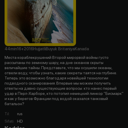
44min
16+
2016
Hujjatli
Buyuk Britaniya
Kanada
Места кораблекрушений Второй мирорвой войны густо
рассыпаны по земному шару, на дне океанов скрыты
величайшие тайны. Представьте, что мы осушили океаны,
отвели воду, чтобы узнать, какие секреты таятся на глубине.
Теперь это возможно благодаря новейшей технологии
подводного сканирования. Впервые мы можем получить
ответы на давно существующие вопросы: кто нанес первый
удар в Перл-Харборе, кто потопил немецкий линкор "Бисмарк"
и как у берегов Франции под водой оказался танковый
батальон?
Til
:
rus
Sifati
:
HD