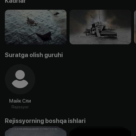
Kadrlar
Suratga olish guruhi
Майк Сли
Rejissyor
Rejissyorning boshqa ishlari