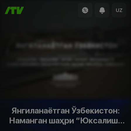
UZ
Янгиланаётган Ўзбекистон:
Наманган шаҳри “Юксалиш”
кичик саноат зонасидаги