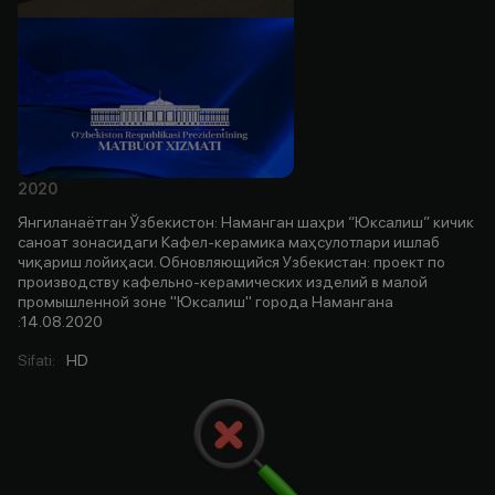
2020
Янгиланаётган Ўзбекистон: Наманган шаҳри “Юксалиш” кичик
саноат зонасидаги Кафел-керамика маҳсулотлари ишлаб
чиқариш лойиҳаси. Обновляющийся Узбекистан: проект по
производству кафельно-керамических изделий в малой
промышленной зоне "Юксалиш" города Намангана
:14.08.2020
Sifati
:
HD