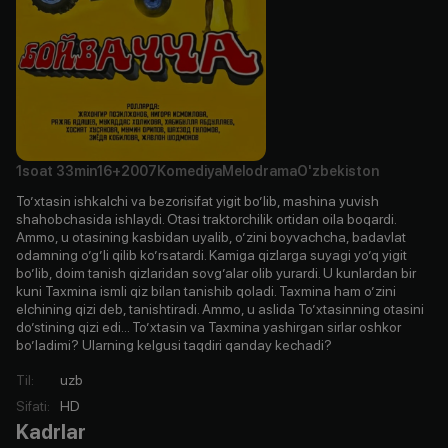
1soat
33min
16+
2007
Komediya
Melodrama
O'zbekiston
Toʼxtasin ishkalchi va bezorisifat yigit boʼlib, mashina yuvish
shahobchasida ishlaydi. Otasi traktorchilik ortidan oila boqardi.
Аmmo, u otasining kasbidan uyalib, oʼzini boyvachcha, badavlat
odamning oʼgʼli qilib koʼrsatardi. Kamiga qizlarga suyagi yoʼq yigit
boʼlib, doim tanish qizlaridan sovgʼalar olib yurardi. U kunlardan bir
kuni Taxmina ismli qiz bilan tanishib qoladi. Taxmina ham oʼzini
elchining qizi deb, tanishtiradi. Аmmo, u aslida Toʼxtasinning otasini
doʼstining qizi edi... Toʼxtasin va Taxmina yashirgan sirlar oshkor
boʼladimi? Ularning kelgusi taqdiri qanday kechadi?
Til
:
uzb
Sifati
:
HD
Kadrlar