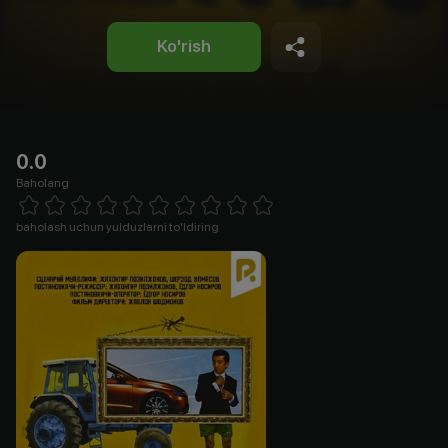
Ko'rish
0.0
Baholang
Empty
1 Star
2 Stars
3 Stars
4 Stars
5 Stars
6 Stars
7 Stars
8 Stars
9 Stars
10 Stars
baholash uchun yulduzlarni to'ldiring