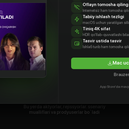
Oflayn tomosha qiling
Internetsiz ham tomosha qil
Tabiiy ishlash tezligi
macOS uchun yaratilgan silliq
Tiniq 4K sifat
HDR qo'llab-quvvatlashi bilan
Tasvir ustida tasvir
Ishlаб turib ham tomosha qil
Mac uc
Brauzer
App Store'da mavj
Bu yerda aktyorlar, rejissyorlar. ssenariy
mualliflari va prodyuserlar bo`ladi