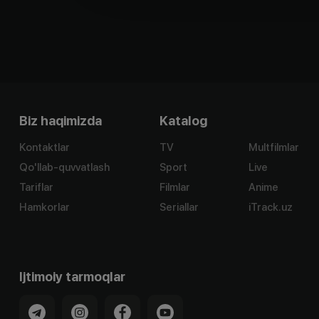
Biz haqimizda
Katalog
Kontaktlar
TV
Multfilmlar
Qo'llab-quvvatlash
Sport
Live
Tariflar
Filmlar
Anime
Hamkorlar
Seriallar
iTrack.uz
Ijtimoiy tarmoqlar