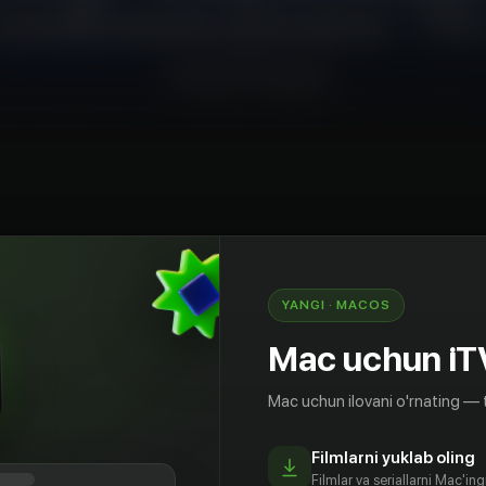
YANGI · MACOS
ликаси Президенти Шавкат Мирзиёевнинг БМТ
нг 75-сессиясидаги нутқи. Выступление
Mac uchun iT
а Мирзиёева на 75-й сессии Генеральной
Mac uchun ilovani o'rnating — 
Filmlarni yuklab oling
Filmlar va seriallarni Mac'in