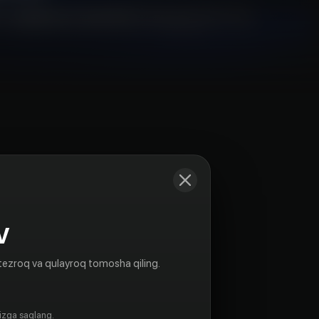
Kadrlar
V
tezroq va qulayroq tomosha qiling.
gizga saqlang.