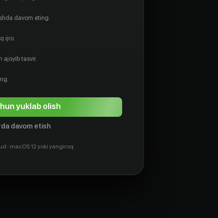
ishda davom eting.
 ijro.
 ajoyib tasvir.
ing.
hun yuklab olish
da davom etish
ud · macOS 12 yoki yangiroq