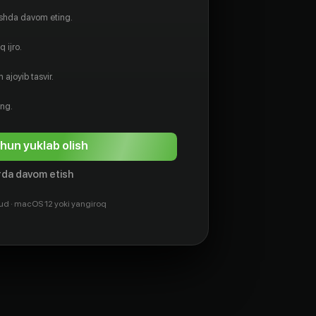
ishda davom eting.
 ijro.
 ajoyib tasvir.
ing.
hun yuklab olish
da davom etish
ud · macOS 12 yoki yangiroq