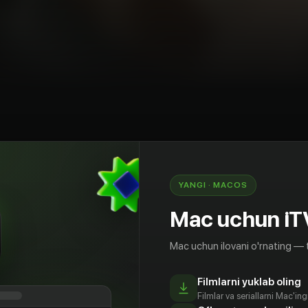
YANGI · MACOS
Mac uchun iT
Mac uchun ilovani o'rnating — 
Filmlarni yuklab oling
Filmlar va seriallarni Mac'in