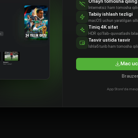
Oflayn tomosha qiling
Internetsiz ham tomosha qil
Tabiiy ishlash tezligi
macOS uchun yaratilgan silliq
Tiniq 4K sifat
HDR qo'llab-quvvatlashi bilan
Tasvir ustida tasvir
Ishlаб turib ham tomosha qil
Mac uc
Brauzer
App Store'da mavj