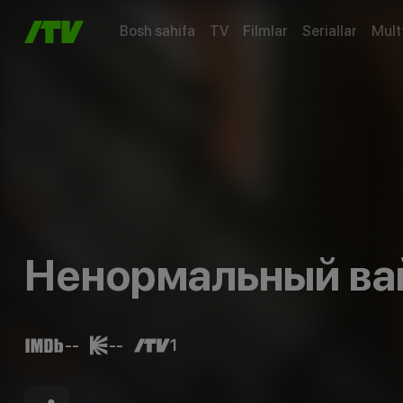
Bosh sahifa
TV
Filmlar
Seriallar
Mult
Ненормальный ва
--
--
1