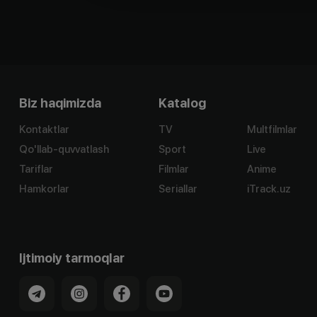
Biz haqimizda
Katalog
Kontaktlar
TV
Multfilmlar
Qo'llab-quvvatlash
Sport
Live
Tariflar
Filmlar
Anime
Hamkorlar
Seriallar
iTrack.uz
Ijtimoiy tarmoqlar