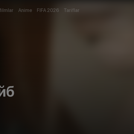
filmlar
Anime
FIFA 2026
Tariflar
йб