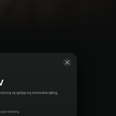
Kadrlar
V
tezroq va qulayroq tomosha qiling.
gizga saqlang.