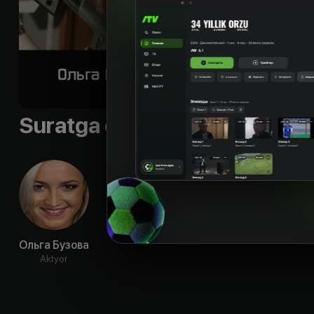
Suratga olish guruhi
Ольга Бузова
Aktyor